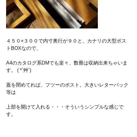
４５０×３００で内寸奥行が９０と、カナリの大型ポス
トBOXなので、
A4のカタログ系DMでも楽々、数冊は収納出来ちゃいま
す。 ( *´艸`)
蓋を閉めてれば、フツーのポスト。大きいレターパック
等は
上部を開けて入れる・・・そういうシンプルな感じで
す。