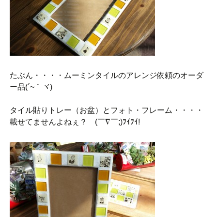
たぶん・・・・ムーミンタイルのアレンジ依頼のオーダ
ー品(´~｀ヾ)
タイル貼りトレー（お盆）とフォト・フレーム・・・・
載せてませんよねぇ？ゞ(￣∇￣;)ｦｲｦｲ!