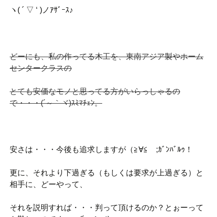
ヽ( ´ ▽ ‘ )ノｱｻﾞｰｽ♪
どーにも、私の作ってる木工を、東南アジア製やホーム
センタークラスの
とても安価なモノと思ってる方がいらっしゃるの
で・・・(´～｀ヾ)ｽﾐﾏﾁｪﾝ。
安さは・・・今後も追求しますが（≧∀≦ゞ;ｶﾞﾝﾊﾞﾙｩ！
更に、それより下過ぎる（もしくは要求が上過ぎる）と
相手に、どーやって、
それを説明すれば・・・判って頂けるのか？とぉーって