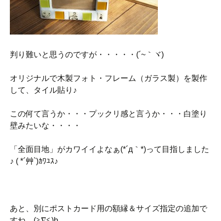
判り難いと思うのですが・・・・・(´~｀ヾ)
オリジナルで木製フォト・フレーム（ガラス製）を製作
して、タイル貼り♪
この何て言うか・・・プックリ感と言うか・・・白塗り
壁みたいな・・・・
「全面目地」がカワイイよなぁ(*´д｀*)って目指しました
♪ ( *´艸`)ｶﾜﾕｽ♪
あと、別にポストカード用の額縁＆サイズ指定の追加で
すね。(≧∇≦)b