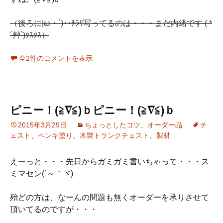
（後ろに|ω・`)･･ﾁﾗﾘ写ってるのは・・・まだ内緒です ( *
´艸`)ｸｽｸｽ）
全2件のコメントを表示
ピニー！(≧∇≦)ｂピニー！(≧∇≦)ｂ
2015年3月29日
ちょっとしたコツ
、
オーダー品
チ
ェスト
、
ペンキ塗り
、
木製トランクチェスト
、
製材
えーっと・・・先日からガミガミ書いちゃって・・・ス
ミマセン(´～｀ヾ)
殆どの方は、なーんの問題も無くオーダーを承りさせて
頂いてるのですが・・・