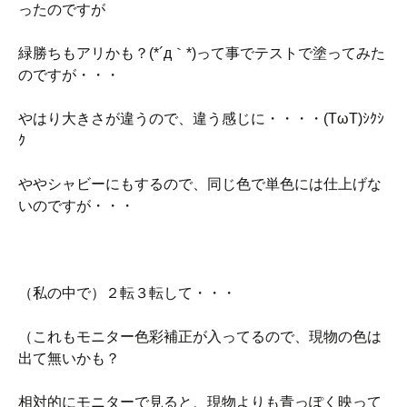
ったのですが
緑勝ちもアリかも？(*´д｀*)って事でテストで塗ってみた
のですが・・・
やはり大きさが違うので、違う感じに・・・・(TωT)ｼｸｼ
ｸ
ややシャビーにもするので、同じ色で単色には仕上げな
いのですが・・・
（私の中で）２転３転して・・・
（これもモニター色彩補正が入ってるので、現物の色は
出て無いかも？
相対的にモニターで見ると、現物よりも青っぽく映って