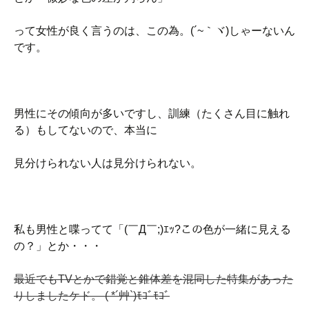
って女性が良く言うのは、この為。(´~｀ヾ)しゃーないん
です。
男性にその傾向が多いですし、訓練（たくさん目に触れ
る）もしてないので、本当に
見分けられない人は見分けられない。
私も男性と喋ってて「(￣Д￣;)ｴｯ?この色が一緒に見える
の？」とか・・・
最近でもTVとかで錯覚と錐体差を混同した特集があった
りしましたケド。 ( *´艸`)ﾓｺﾞﾓｺﾞ