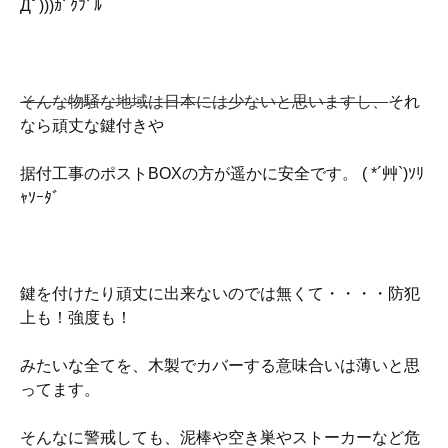
Дﾟ)))ｶﾞｸﾌﾞﾙ
そんな物騒な地域は日本には少ないと思いますし、
それ
なら頑丈な鍵付きや
据付工事のポストBOXの方が遥かに安全です。 ( *´艸`)ｿﾘ
ｬｿｰﾀﾞ
鍵を付けたり頑丈に出来ないのでは無くて・・・・防犯
上も！強度も！
みたいな全てを、木製でカバーする意味合いは薄いと思
ってます。
そんなに警戒しても、泥棒や空き巣やストーカーなど危