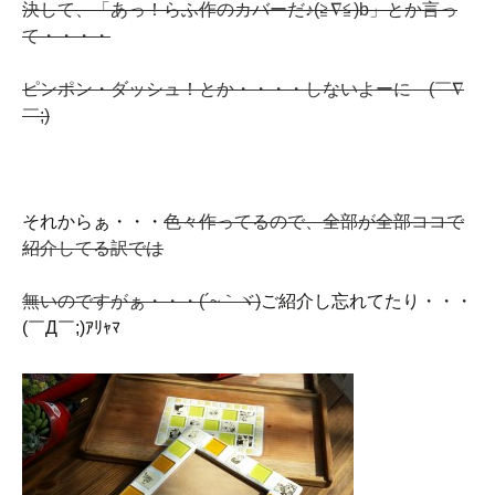
決して、「あっ！らふ作のカバーだ♪(≧∇≦)b」とか言っ
て・・・・
ピンポン・ダッシュ！とか・・・・しないよーにゞ(￣∇
￣;)
それからぁ・・・
色々作ってるので、全部が全部ココで
紹介してる訳では
無いのですがぁ・・・(´~｀ヾ)
ご紹介し忘れてたり・・・
(￣Д￣;)ｱﾘｬﾏ