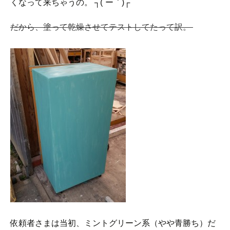
くなって来ちゃうの。 ┐(´ー｀)┌
だから、塗って乾燥させてテストしてたって訳。
依頼者さまは当初、ミントグリーン系（やや青勝ち）だ