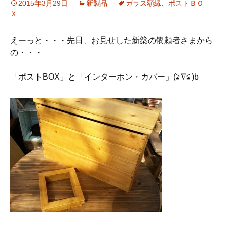
2015年3月29日
新製品
ガラス額縁
、
ポストＢＯ
Ｘ
えーっと・・・先日、お見せした新築の依頼者さまから
の・・・
「ポストBOX」と「インターホン・カバー」(≧∇≦)b