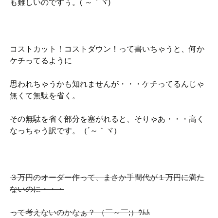
も難しいのですぅ。(´～｀ヾ)
コストカット！コストダウン！って書いちゃうと、何か
ケチってるように
思われちゃうかも知れませんが・・・ケチってるんじゃ
無くて無駄を省く。
その無駄を省く部分を塞がれると、そりゃあ・・・高く
なっちゃう訳です。（´～｀ヾ）
３万円のオーダー作って、まさか手間代が１万円に満た
ないのに・・・
って考えないのかなぁ？ （￣～￣;）ｳﾑﾑ