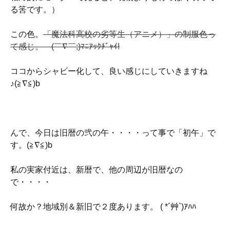
る筈です。）
この色。
「魔法科高校の劣等生（アニメ）」の制服色っ
て感じ。ゞ(￣∇￣;)ﾏﾆｱｯｸﾁﾞｬｲ!
ココからシャビー化して、良い感じにしていきますね
♪(≧∇≦)b
んで、今日は旧暦の弐の午・・・・って事で「初午」で
す。(≧∇≦)b
私の実家付近は、新暦で、他の周辺が旧暦なの
で・・・・
何故か？地域別＆新旧で２度あります。 ( *´艸`)ｱﾊﾊ