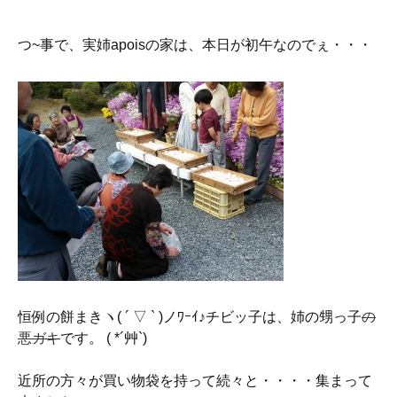
つ~事で、実姉apoisの家は、本日が初午なのでぇ・・・
恒例の餅まきヽ( ´ ▽ ` )ノﾜｰｲ♪チビッ子は、姉の甥っ子
の
悪ガキ
です。 ( *´艸`)
近所の方々が買い物袋を持って続々と・・・・集まって