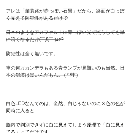
アレは「舗装路が赤っぽい石畳」だから、路面が白っぽ
く見えて防犯性があるだけで
日本のようなアスファルトに青っぽい光で照らしても単
に暗くなるだけ(￣Д￣;)ｴｯ?
防犯性は全く無いです。
車の何万カンデラもある青ランプが見難いのも当然。日
本の舗装は黒いんだもん。 ( *´艸`)
白色LEDなんてのは、全然、白じゃないのに３色の色が
同時に入ると
脳内で判別できずに白に見えてしまう原理で「白に見え
てる」ってだけです。