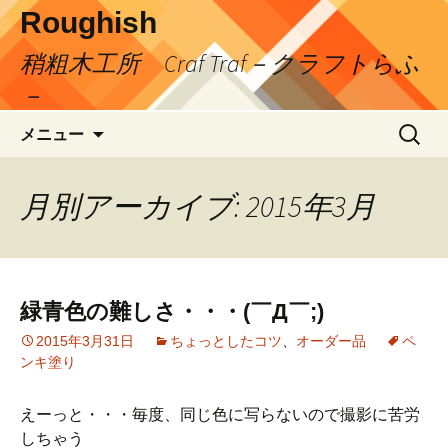
コ
Roughish
ン
稍粗木工所 Craf Traf－クラフトらふ
テ
ン
－
ツ
検
へ
メニュー
索:
ス
キ
月別アーカイブ: 2015年3月
ッ
プ
緑青色の難しさ・・・(￣Д￣;)
2015年3月31日
ちょっとしたコツ
、
オーダー品
ペ
ンキ塗り
えーっと・・・毎度、同じ色に写らないので撮影に苦労
しちゃう