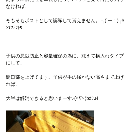
なければ、
そもそもポストとして認識して貰えません。 ┐(´ー｀)┌ﾎ
ﾝﾏﾂﾃﾝﾄｳ
子供の悪戯防止と容量確保の為に、敢えて横入れタイプ
にして、
開口部を上げてます。子供が手の届かない高さまで上げ
れば、
大半は解消できると思いまーす♪(≧∇≦)bｶｼｺｲ!