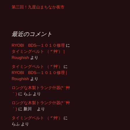
第三回！九度山まちなか夜市
ョ
ン
最近のコメント
RYOBI BDS―１０１０修理
に
タイミングベルト （ *´艸‘） |
Roughish
より
タイミングベルト （ *´艸‘）
に
RYOBI BDS―１０１０修理 |
Roughish
より
ロングな木製トランク什器(* ´艸
｀)
に
らふ
より
ロングな木製トランク什器(* ´艸
｀)
に
新川
より
タイミングベルト （ *´艸‘）
に
らふ
より