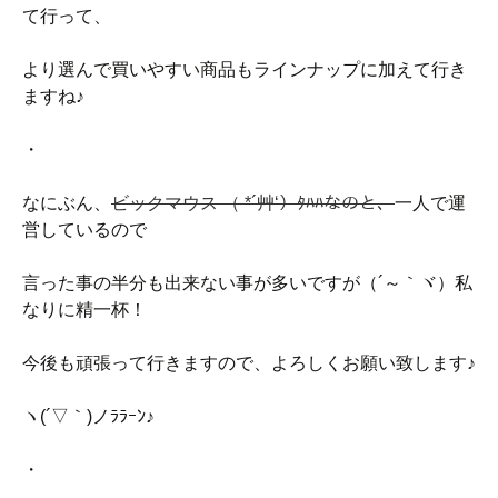
て行って、
より選んで買いやすい商品もラインナップに加えて行き
ますね♪
・
なにぶん、
ビックマウス （ *´艸‘）ﾀﾊﾊなのと、
一人で運
営しているので
言った事の半分も出来ない事が多いですが（´～｀ヾ）私
なりに精一杯！
今後も頑張って行きますので、よろしくお願い致します♪
ヽ(´▽｀)ノﾗﾗｰﾝ♪
・