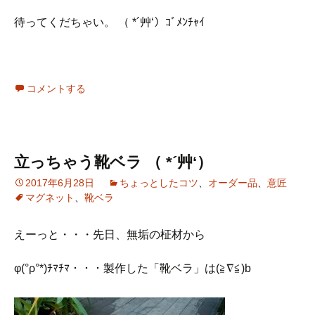
待ってくだちゃい。 （ *´艸‘）ｺﾞﾒﾝﾁｬｲ
コメントする
立っちゃう靴ベラ （ *´艸‘）
2017年6月28日
ちょっとしたコツ
、
オーダー品
、
意匠
マグネット
、
靴ベラ
えーっと・・・先日、無垢の柾材から
φ(°ρ°*)ﾁﾏﾁﾏ・・・製作した「靴ベラ」は(≧∇≦)b