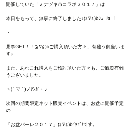
開催していた「ミナヅキ市コラボ２０１７」は
本日をもって、無事に終了しました♪(≧∇≦)bｼｭｰﾘｮｰ！
・
見事GET！！(≧∇≦)bご購入頂いた方々、有難う御座いま
す♪
また、あれこれ購入をご検討頂いた方々も、ご観覧有難
うございました。
ヽ( ´ ▽ ` )ノｱﾝｶﾞﾄｰ♪
次回の期間限定ネット販売イベントは、お盆に開催予定
の
「お盆バーレ２０１７」(≧∇≦)bｲｸｾﾞ!です。