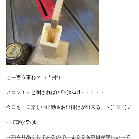
こー言う事ね？ （ *´艸‘）
スコン！っと刺されば(≧∇≦)bｽｺﾝ!・・・・・
今日も一日楽しい出勤＆お出掛けが出来る！ヽ( ´ ▽ ` )ノ
って訳(≧∇≦)b
（刺さり易くしてあるので、１００％毎日が楽しいって