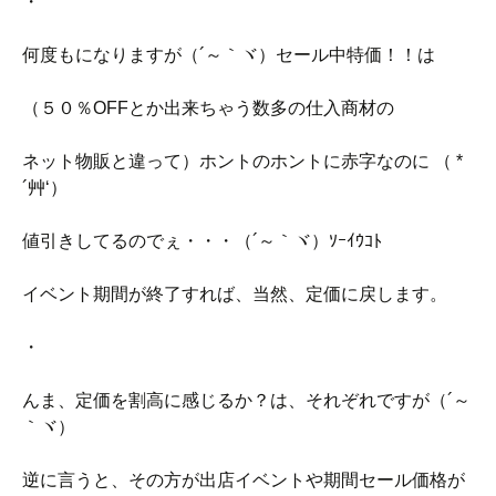
・
何度もになりますが（´～｀ヾ）セール中特価！！は
（５０％OFFとか出来ちゃう数多の仕入商材の
ネット物販と違って）ホントのホントに赤字なのに （ *
´艸‘）
値引きしてるのでぇ・・・（´～｀ヾ）ｿｰｲｳｺﾄ
イベント期間が終了すれば、当然、定価に戻します。
・
んま、定価を割高に感じるか？は、それぞれですが（´～
｀ヾ）
逆に言うと、その方が出店イベントや期間セール価格が