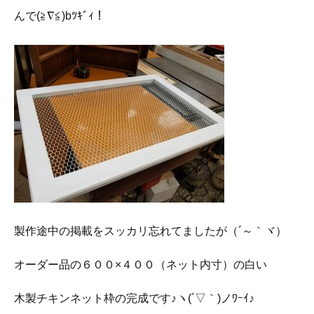
んで(≧∇≦)bﾂｷﾞｨ！
製作途中の掲載をスッカリ忘れてましたが（´～｀ヾ）
オーダー品の６００×４００（ネット内寸）の白い
木製チキンネット枠の完成です♪ヽ(´▽｀)ノﾜｰｲ♪