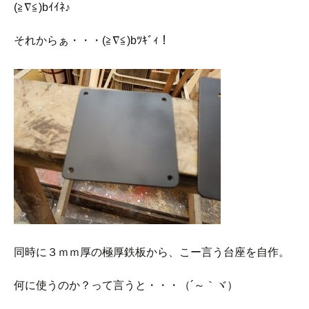
(≧∇≦)bｲｲﾈ♪
それからぁ・・・(≧∇≦)bﾂｷﾞｨ！
同時に３ｍｍ厚の極厚鉄板から、こー言う台座を自作。
何に使うのか？って言うと・・・（´～｀ヾ）