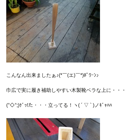
こんなん出来ましたぁ♪(*￣(エ)￣*)ﾎﾟﾜｰﾝ♪
巾広で実に履き補助しやすい木製靴ベラな上に・・・
(°◇°;)ｹﾞｯ!た・・・立ってる！ヽ( ´ ▽ ` )ノｷﾞｬﾊﾊ