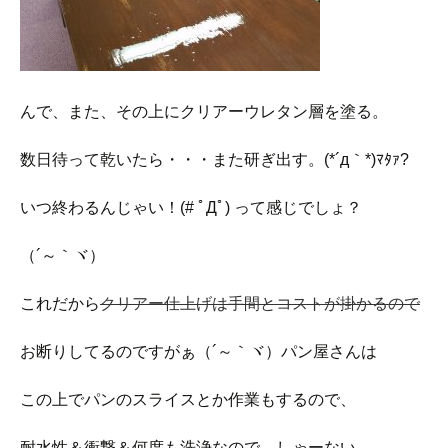
んで、また、その上にクリアーウレタン層を塗る。
数日待って乾いたら・・・また研ぎ出す。(*´д｀*)ﾏﾀｧ?
いつ終わるんじゃい！(# ﾟДﾟ) って感じでしょ？
（´～｀ヾ）
これだから
クリアー仕上げは手間とコストが掛かるので
お断りしてるのですがぁ（´～｀ヾ）パン屋さんは
この上でパンのスライスとか作業もするので、
耐水性＆衝撃＆何度も洗浄なので、しゃーない。