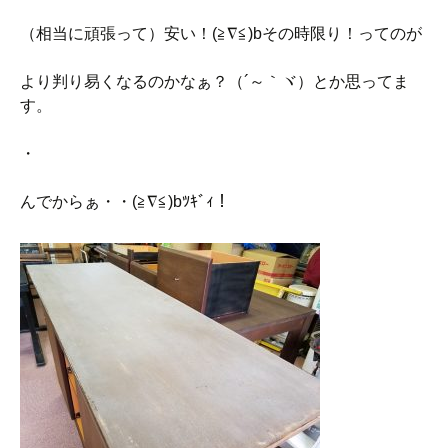
（相当に頑張って）安い！(≧∇≦)bその時限り！ってのが
より判り易くなるのかなぁ？（´～｀ヾ）とか思ってま
す。
・
んでからぁ・・(≧∇≦)bﾂｷﾞｨ！