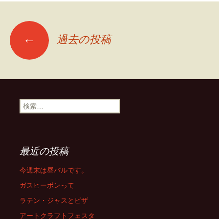
投
←
過去の投稿
稿
ナ
検
索:
ビ
ゲ
最近の投稿
今週末は昼バルです。
ー
ガスヒーポンって
ラテン・ジャスとピザ
シ
アートクラフトフェスタ