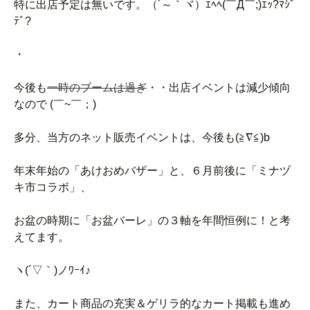
特に出店予定は無いです。（´～｀ヾ）ｴﾍﾍ(￣Д￣;)ｴｯ?ﾏｼﾞ
ﾃﾞ?
・
今後も
一時のブームは過ぎ
・・出店イベントは減少傾向
なので (￣~￣；)
多分、当方のネット販売イベントは、今後も(≧∇≦)b
年末年始の「あけおめバザー」と、６月前後に「ミナヅ
キ市コラボ」、
お盆の時期に「お盆バーレ」の３軸を年間恒例に！と考
えてます。
ヽ(´▽｀)ノﾜｰｲ♪
また、カート商品の充実＆ゲリラ的なカート掲載も進め