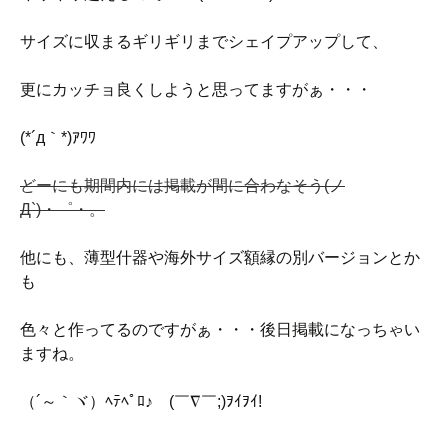
サイズに収まるギリギリまでシェイプアップして、
更にカッチョ良くしようと思ってますがぁ・・・
(*´д｀*)ｱﾜﾜ
どーにも期間内には掲載が間に合わなそう(ノ
Д`)・゜・。
他にも、薄型什器や海外サイズ額縁の別バージョンとか
も
色々と作ってるのですがぁ・・・後日掲載になっちゃい
ますね。
（´～｀ヾ）ﾍﾃﾍﾟﾛ♪ゞ(￣∇￣;)ｦｲｦｲ!