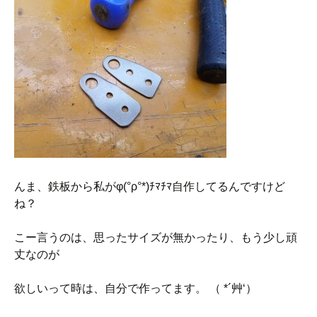
んま、鉄板から私がφ(°ρ°*)ﾁﾏﾁﾏ自作してるんですけど
ね？
こー言うのは、思ったサイズが無かったり、もう少し頑
丈なのが
欲しいって時は、自分で作ってます。 （ *´艸‘）