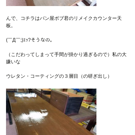
んで、コチラはパン屋ボブ君のリメイクカウンター天
板。
(￣Д￣;)ｴｯ?そうなの。
（こだわってしまって手間が掛かり過ぎるので）私の大
嫌いな
ウレタン・コーティングの３層目（の研ぎ出し）