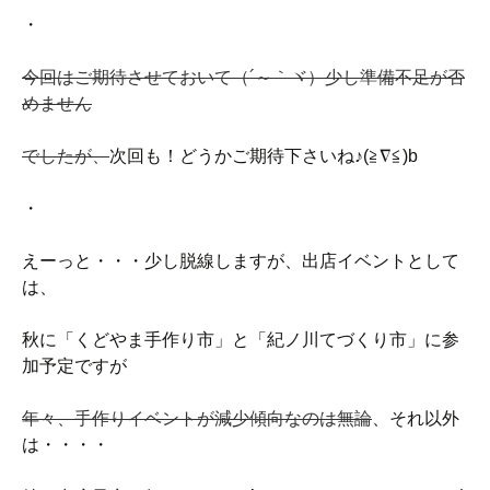
・
今回はご期待させておいて（´～｀ヾ）少し準備不足が否
めません
でしたが、
次回も！どうかご期待下さいね♪(≧∇≦)b
・
えーっと・・・少し脱線しますが、出店イベントとして
は、
秋に「くどやま手作り市」と「紀ノ川てづくり市」に参
加予定ですが
年々、手作りイベントが減少傾向なのは無論
、それ以外
は・・・・