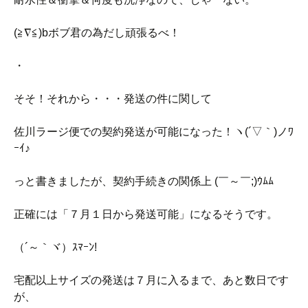
(≧∇≦)bボブ君の為だし頑張るべ！
・
そそ！それから・・・発送の件に関して
佐川ラージ便での契約発送が可能になった！ヽ(´▽｀)ノﾜ
ｰｲ♪
っと書きましたが、契約手続きの関係上 (￣～￣;)ｳﾑﾑ
正確には「７月１日から発送可能」になるそうです。
（´～｀ヾ）ｽﾏｰﾝ!
宅配以上サイズの発送は７月に入るまで、あと数日です
が、