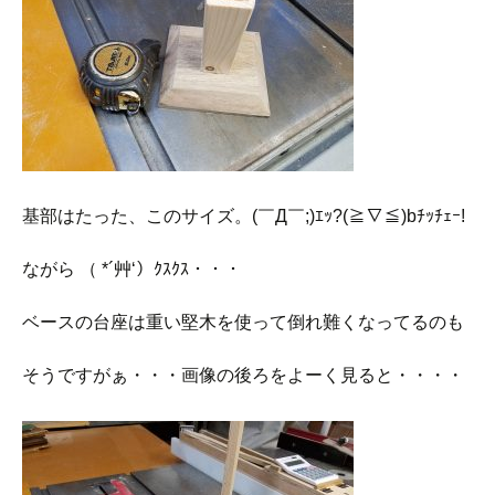
基部はたった、このサイズ。(￣Д￣;)ｴｯ?(≧∇≦)bﾁｯﾁｪｰ!
ながら （ *´艸‘）ｸｽｸｽ・・・
ベースの台座は重い堅木を使って倒れ難くなってるのも
そうですがぁ・・・画像の後ろをよーく見ると・・・・