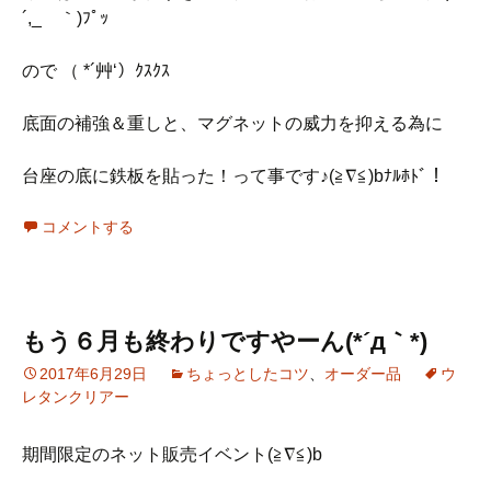
´,_ゝ｀)ﾌﾟｯ
ので （ *´艸‘）ｸｽｸｽ
底面の補強＆重しと、マグネットの威力を抑える為に
台座の底に鉄板を貼った！って事です♪(≧∇≦)bﾅﾙﾎﾄﾞ！
コメントする
もう６月も終わりですやーん(*´д｀*)
2017年6月29日
ちょっとしたコツ
、
オーダー品
ウ
レタンクリアー
期間限定のネット販売イベント(≧∇≦)b