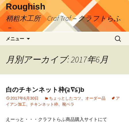
コ
Roughish
ン
稍粗木工所 Craf Traf－クラフトらふ
テ
ン
－
ツ
検
へ
メニュー
索:
ス
キ
月別アーカイブ: 2017年6月
ッ
プ
白のチキンネット枠(≧∇≦)b
2017年6月30日
ちょっとしたコツ
、
オーダー品
ア
イアン加工
、
チキンネット枠
、
靴ベラ
えーっと・・・クラフトらふ商品購入サイトにて