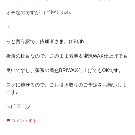
オチなのですが （ *´艸‘）ｸｽｸｽ
・
っと言う訳で、依頼者さま。(≧∇≦)b
折角の柾目なので、このまま素地＆蜜蝋WAX仕上げでも
良いですし、茶系の着色BRIWAX仕上げでもOKです。
スグに施せるので、ごお引き取りのご予定をお願いしま
ーす♪
ヽ( ´ ▽ ` )ノ
コメントする