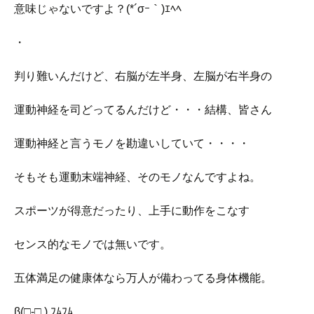
意味じゃないですよ？(*´σｰ｀)ｴﾍﾍ
・
判り難いんだけど、右脳が左半身、左脳が右半身の
運動神経を司どってるんだけど・・・結構、皆さん
運動神経と言うモノを勘違いしていて・・・・
そもそも運動末端神経、そのモノなんですよね。
スポーツが得意だったり、上手に動作をこなす
センス的なモノでは無いです。
五体満足の健康体なら万人が備わってる身体機能。
β(□-□ ) ﾌﾑﾌﾑ