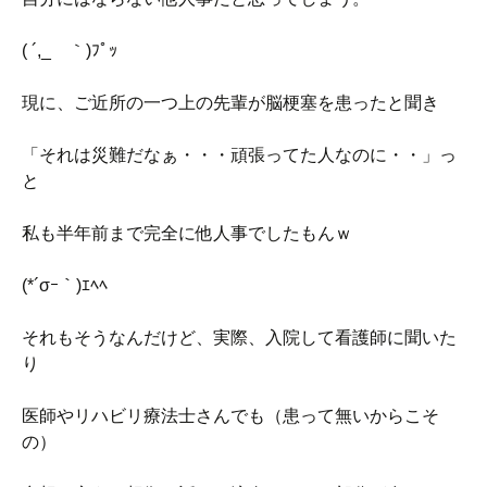
( ´,_ゝ｀)ﾌﾟｯ
現に、ご近所の一つ上の先輩が脳梗塞を患ったと聞き
「それは災難だなぁ・・・頑張ってた人なのに・・」っ
と
私も半年前まで完全に他人事でしたもんｗ
(*´σｰ｀)ｴﾍﾍ
それもそうなんだけど、実際、入院して看護師に聞いた
り
医師やリハビリ療法士さんでも（患って無いからこそ
の）