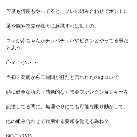
何度も何度もやってると、ソレの組み合わせでホントに
足や腕や指先が徐々に意識すれば動くの。
コレが赤ちゃんがチュパチュパやピクンとやってる事だ
と思う。
(´･ω｀･)ﾍｪ･･･
当初、発病から二週間が肝だと言われたのはコレで、
頭に健全な頃の（感覚的な）指令ファンクションキーを
記憶してる間に、無理やりにでも可能な限り動かして、
他の組み合わせで代用する要領を覚える為ね？
β(□-□ ) ﾌﾑﾌﾑ