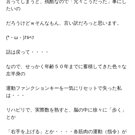
言ってしまうと、残酷なので「元々こうだった」事にし
たいの
だろうけどｗそんなもん、言い訳だろっと思います。
(*・ω・)ﾅﾙﾍｿ
話は戻って・・・・
なので、せっかく年齢５０年までに蓄積してきた色々な
左半身の
運動ファンクションキーを一気にリセットで失った私
は・・・
リハビリで、実際数を熟すと、脳の中に徐々に「歩く」
とか
「右手を上げる」とか・・・・各筋肉の運動（指令）が