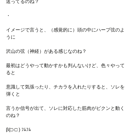
送ってるのね？
・
イメージで言うと、（感覚的に）頭の中にハープ弦のよ
うに
沢山の弦（神経）がある感じなのね？
最初はどうやって動かすかも判んないけど、色々やって
ると
意識して気張ったり、チカラを入れたりすると、ソレを
弾くと
言うか信号が出て、ソレに対応した筋肉がピクンと動く
のね？
β(□-□ ) ﾌﾑﾌﾑ