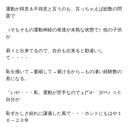
運動が得意＆不得意と言うのも、言っちゃえば総数の問
題で
（そもそもの運動神経の発達が未熟な状態で）他の子供
が
易々と出来てるので、自分も出来ると勘違いし
て・・・・
恥を掻いて→萎縮して→避けるから→もの凄い経験数の
差になる。
「いや・・・私、運動が苦手なのでぇ(*´σｰ｀)ｴﾍﾍ」っと
自分が
恥ずかしさ紛れに謙遜した風で・・・ホントにもはや１
０～２０年