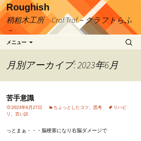
コ
Roughish
ン
稍粗木工所 Craf Traf－クラフトらふ
テ
ン
－
ツ
検
へ
メニュー
索:
ス
キ
月別アーカイブ: 2023年6月
ッ
プ
苦手意識
2023年6月27日
ちょっとしたコツ
、
思考
リハビ
リ
、
言い訳
っとまぁ・・・脳梗塞になり右脳ダメージで