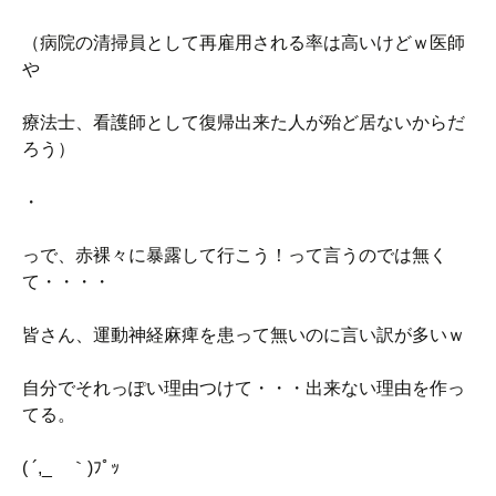
（病院の清掃員として再雇用される率は高いけどｗ医師
や
療法士、看護師として復帰出来た人が殆ど居ないからだ
ろう）
・
っで、赤裸々に暴露して行こう！って言うのでは無く
て・・・・
皆さん、運動神経麻痺を患って無いのに言い訳が多いｗ
自分でそれっぽい理由つけて・・・出来ない理由を作っ
てる。
( ´,_ゝ｀)ﾌﾟｯ