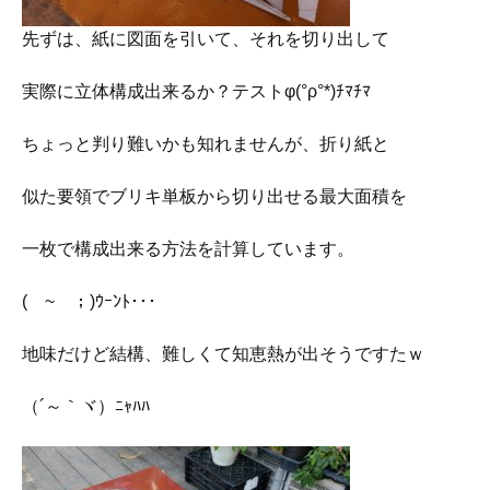
先ずは、紙に図面を引いて、それを切り出して
実際に立体構成出来るか？テストφ(°ρ°*)ﾁﾏﾁﾏ
ちょっと判り難いかも知れませんが、折り紙と
似た要領でブリキ単板から切り出せる最大面積を
一枚で構成出来る方法を計算しています。
(￣~￣；)ｳｰﾝﾄ･･･
地味だけど結構、難しくて知恵熱が出そうですたｗ
（´～｀ヾ）ﾆｬﾊﾊ