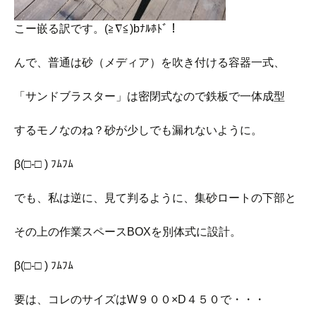
こー嵌る訳です。(≧∇≦)bﾅﾙﾎﾄﾞ！
んで、普通は砂（メディア）を吹き付ける容器一式、
「サンドブラスター」は密閉式なので鉄板で一体成型
するモノなのね？砂が少しでも漏れないように。
β(□-□ ) ﾌﾑﾌﾑ
でも、私は逆に、見て判るように、集砂ロートの下部と
その上の作業スペースBOXを別体式に設計。
β(□-□ ) ﾌﾑﾌﾑ
要は、コレのサイズはW９００×D４５０で・・・