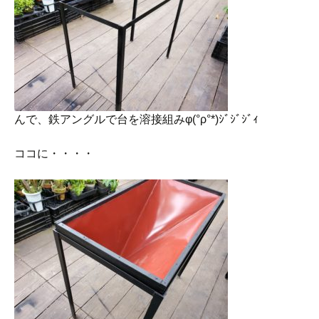
んで、鉄アングルで台を溶接組みφ(°ρ°*)ｼﾞｼﾞｼﾞｨ
ココに・・・・