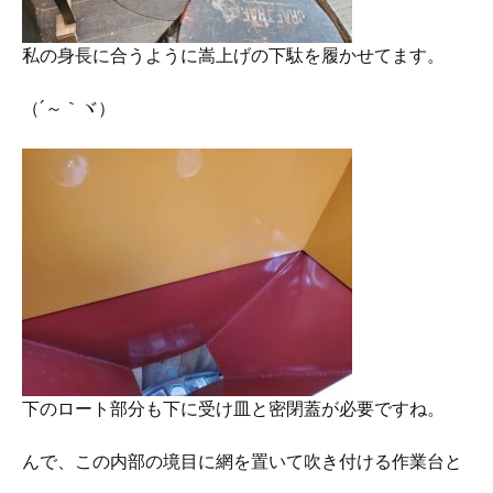
私の身長に合うように嵩上げの下駄を履かせてます。
（´～｀ヾ）
下のロート部分も下に受け皿と密閉蓋が必要ですね。
んで、この内部の境目に網を置いて吹き付ける作業台と