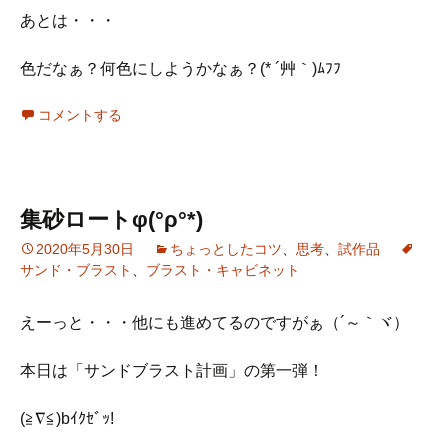
あとは・・・
色だなぁ？何色にしようかなぁ？(* ´艸｀)ﾑﾌﾌ
コメントする
集砂ロートφ(°ρ°*)
2020年5月30日
ちょっとしたコツ
、
思考
、
試作品
サンド・ブラスト
、
ブラスト・キャビネット
えーっと・・・他にも進めてるのですがぁ（´～｀ヾ）
本日は「サンドブラスト計画」の第一弾！
(≧∇≦)bｲｸｾﾞｯ!