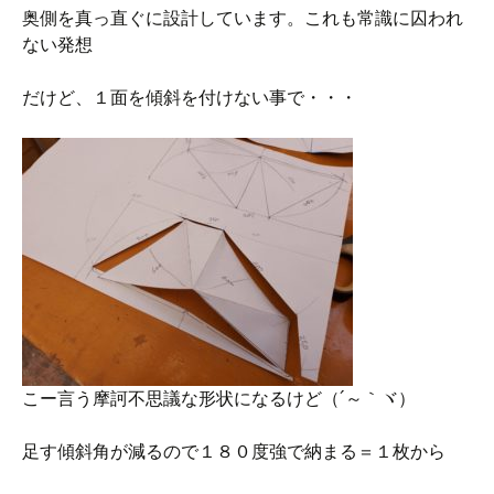
奥側を真っ直ぐに設計しています。これも常識に囚われ
ない発想
だけど、１面を傾斜を付けない事で・・・
こー言う摩訶不思議な形状になるけど（´～｀ヾ）
足す傾斜角が減るので１８０度強で納まる＝１枚から