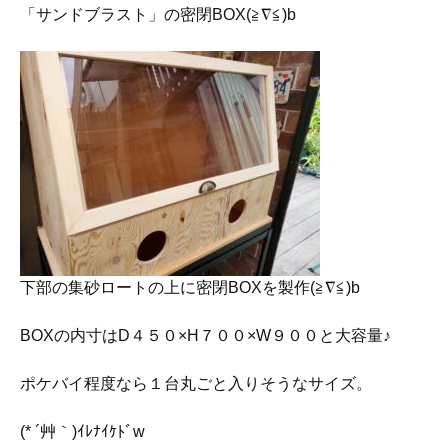
「サンドブラスト」の密閉BOX(≧∇≦)b
下部の集砂ロートの上に密閉BOXを製作(≧∇≦)b
BOXの内寸はD４５０×H７００×W９００と大容量♪
ポケバイ程度なら１台丸ごと入りそうなサイズ。
(* ´艸｀)ｲﾚﾅｲｹﾄﾞw