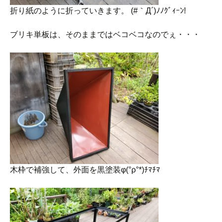
折り紙のように折っていきます。 (#｀Д´)ﾉﾉｸﾞｨｰﾝ!
ブリキ単板は、そのままではベコベコなのでぇ・・・
木枠で補強して、外面を黒塗装φ(°ρ°*)ﾁﾏﾁﾏ