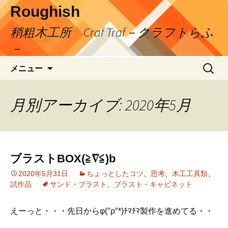
コ
Roughish
ン
稍粗木工所 Craf Traf－クラフトらふ
テ
ン
－
ツ
検
へ
メニュー
索:
ス
キ
月別アーカイブ: 2020年5月
ッ
プ
ブラストBOX(≧∇≦)b
2020年5月31日
ちょっとしたコツ
、
思考
、
木工工具類
、
試作品
サンド・ブラスト
、
ブラスト・キャビネット
えーっと・・・先日からφ(°ρ°*)ﾁﾏﾁﾏ製作を進めてる・・