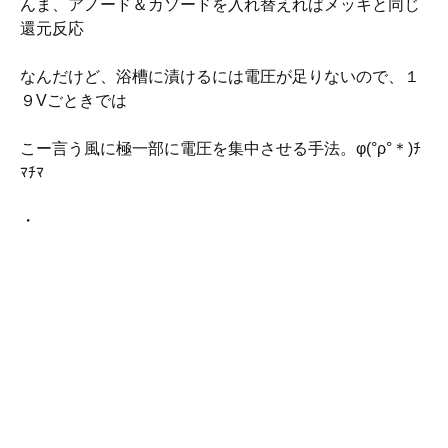
んま、アノード＆カソードを入れ替えればメッキと同じ
還元反応
なんだけど、浴槽に漬けるには電圧が足りないので、１
９Vごときでは
こー言う風に極一部に電圧を集中させる手法。φ(°ρ°＊)ﾁ
ﾏﾁﾏ
・