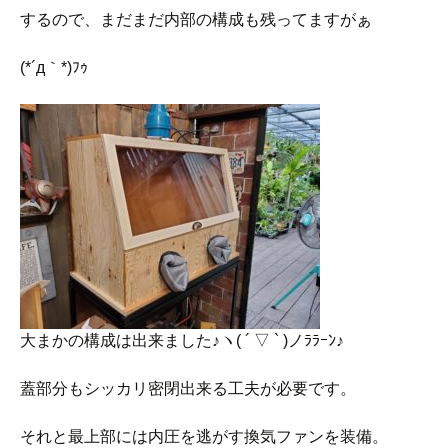
するので、まだまだ内部の構成も残ってますがぁ
(*´д｀*)ﾌｩ
大まかの構成は出来ました♪ヽ( ´ ▽ ` )ノﾗﾗｰﾝ♪
蓋部分もシッカリ密閉出来る工夫が必要です。
それと最上部には内圧を逃がす換気ファンを装備。