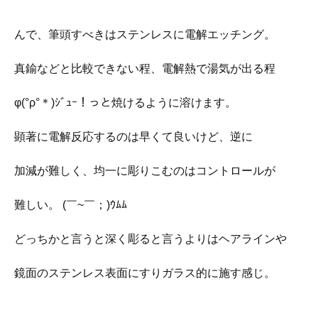
んで、筆頭すべきはステンレスに電解エッチング。
真鍮などと比較できない程、電解熱で湯気が出る程
φ(°ρ°＊)ｼﾞｭｰ！っと焼けるように溶けます。
顕著に電解反応するのは早くて良いけど、逆に
加減が難しく、均一に彫りこむのはコントロールが
難しい。 (￣~￣；)ｳﾑﾑ
どっちかと言うと深く彫ると言うよりはヘアラインや
鏡面のステンレス表面にすりガラス的に施す感じ。