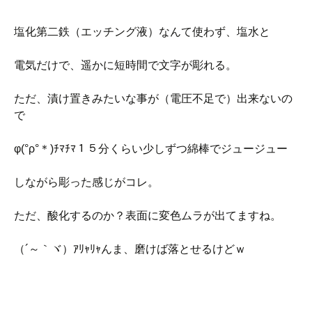
塩化第二鉄（エッチング液）なんて使わず、塩水と
電気だけで、遥かに短時間で文字が彫れる。
ただ、漬け置きみたいな事が（電圧不足で）出来ないの
で
φ(°ρ°＊)ﾁﾏﾁﾏ１５分くらい少しずつ綿棒でジュージュー
しながら彫った感じがコレ。
ただ、酸化するのか？表面に変色ムラが出てますね。
（´～｀ヾ）ｱﾘｬﾘｬんま、磨けば落とせるけどｗ