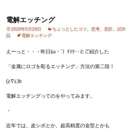
電解エッチング
2020年5月29日
ちょっとしたコツ
、
思考
、
意匠
、
試作
品
電解エッチング
えーっと・・・昨日|ω・`）ﾁﾗﾘ･･とご紹介した
「金属にロゴを彫るエッチング」方法の第二段！
(≧∇≦)b
電解エッチングってのをやってみます。
・
近年では、皮シボとか、超高精度の金型とかも