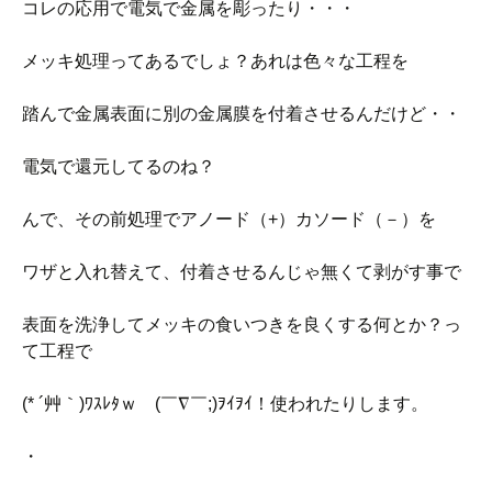
コレの応用で電気で金属を彫ったり・・・
メッキ処理ってあるでしょ？あれは色々な工程を
踏んで金属表面に別の金属膜を付着させるんだけど・・
電気で還元してるのね？
んで、その前処理でアノード（+）カソード（－）を
ワザと入れ替えて、付着させるんじゃ無くて剥がす事で
表面を洗浄してメッキの食いつきを良くする何とか？っ
て工程で
(* ´艸｀)ﾜｽﾚﾀｗゞ(￣∇￣;)ｦｲｦｲ！使われたりします。
・