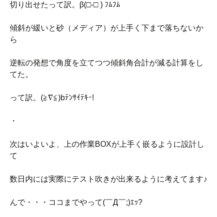
切り出せたって訳。β(□-□ ) ﾌﾑﾌﾑ
傾斜が緩いと砂（メディア）が上手く下まで落ちないか
ら
逆転の発想で角度を立てつつ傾斜角合計が減る計算をし
てた。
って訳。(≧∇≦)bﾃﾝｻｲﾃｷｰ!
・
次はいよいよ、上の作業BOXが上手く嵌るように設計し
て
数日内には実際にテスト吹きが出来るように考えてます♪
んで・・・ココまでやって(￣Д￣;)ｴｯ?