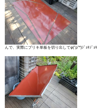
んで、実際にブリキ単板を切り出してφ(°ρ°*)ｼﾞｮｷｼﾞｮｷ