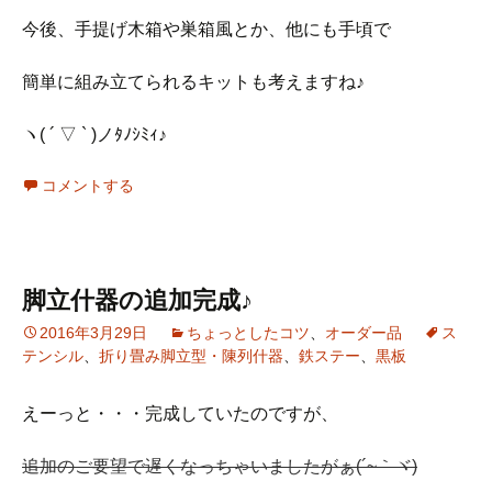
今後、手提げ木箱や巣箱風とか、他にも手頃で
簡単に組み立てられるキットも考えますね♪
ヽ( ´ ▽ ` )ノﾀﾉｼﾐｨ♪
コメントする
脚立什器の追加完成♪
2016年3月29日
ちょっとしたコツ
、
オーダー品
ス
テンシル
、
折り畳み脚立型・陳列什器
、
鉄ステー
、
黒板
えーっと・・・完成していたのですが、
追加のご要望で遅くなっちゃいましたがぁ(´~｀ヾ)