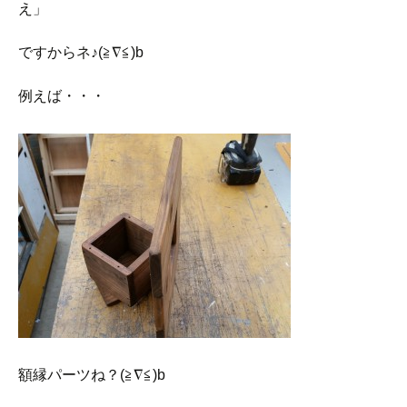
え」
ですからネ♪(≧∇≦)b
例えば・・・
額縁パーツね？(≧∇≦)b