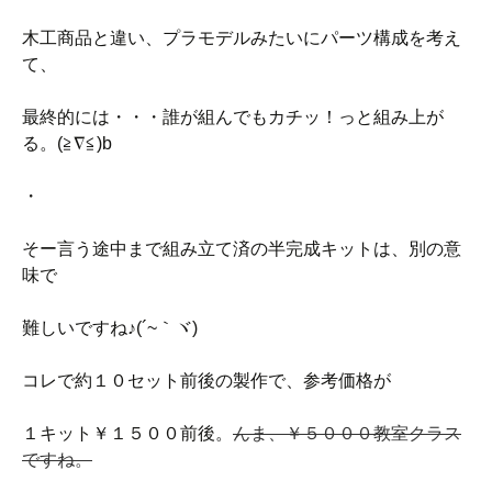
木工商品と違い、プラモデルみたいにパーツ構成を考え
て、
最終的には・・・誰が組んでもカチッ！っと組み上が
る。(≧∇≦)b
・
そー言う途中まで組み立て済の半完成キットは、別の意
味で
難しいですね♪(´~｀ヾ)
コレで約１０セット前後の製作で、参考価格が
１キット￥１５００前後。
んま、￥５０００教室クラス
ですね。