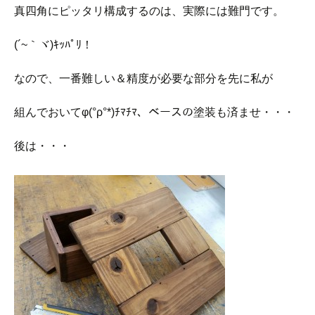
真四角にピッタリ構成するのは、実際には難門です。
(´~｀ヾ)ｷｯﾊﾟﾘ！
なので、一番難しい＆精度が必要な部分を先に私が
組んでおいてφ(°ρ°*)ﾁﾏﾁﾏ、ベースの塗装も済ませ・・・
後は・・・