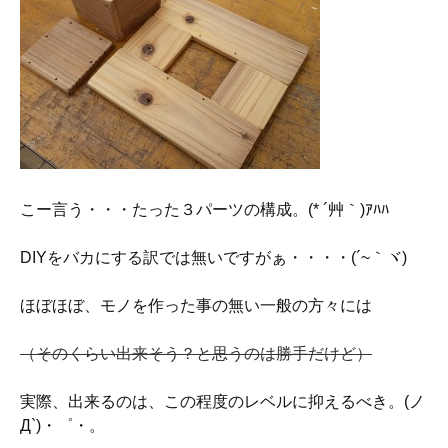
こー言う・・・たった３パーツの構成。(* ´艸｀)ｱﾊﾊ
DIYをバカにする訳では無いですがぁ・・・・(´~｀ヾ)
ほぼほぼ、モノを作った事の無い一般の方々には
（そのくらい出来そう？と思うのは勝手だけど）
実際、出来るのは、この程度のレベルに抑えるべき。(ノ
Д`)・゜・。