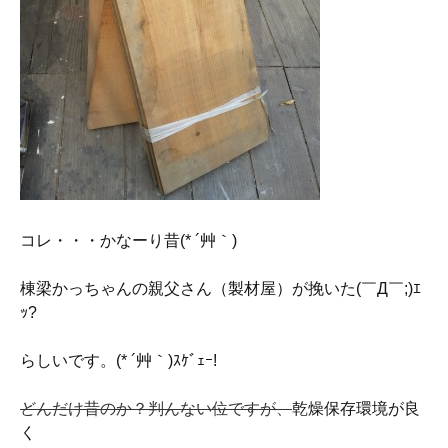
コレ・・・かなーり昔(* ´艸｀)
棟梁かっちゃんの親父さん（製材屋）が挽いた(￣Д￣;)ｴ
ｯ?
らしいです。(* ´艸｀)ｽｹﾞｪｰ!
どんだけ昔のか？判んない位ですが、
乾燥保存環境が良
く