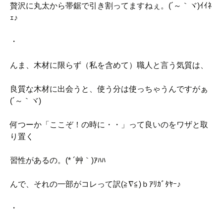
贅沢に丸太から帯鋸で引き割ってますねぇ。(´～｀ヾ)ｲｲﾈ
ｪ♪
・
んま、木材に限らず（私を含めて）職人と言う気質は、
良質な木材に出会うと、使う分は使っちゃうんですがぁ
(´～｀ヾ)
何つーか「ここぞ！の時に・・」って良いのをワザと取
り置く
習性があるの。(* ´艸｀)ｱﾊﾊ
んで、それの一部がコレって訳(≧∇≦)ｂｱﾘｶﾞﾀﾔｰ♪
・