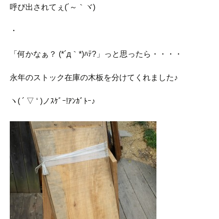
呼び出されてぇ(´～｀ヾ)
・
「何かなぁ？ (*´д｀*)ﾊﾃ?」っと思ったら・・・・
永年のストック在庫の木板を分けてくれました♪
ヽ( ´ ▽ ‘ )ノｽｹﾞｰ!ｱﾝｶﾞﾄｰ♪