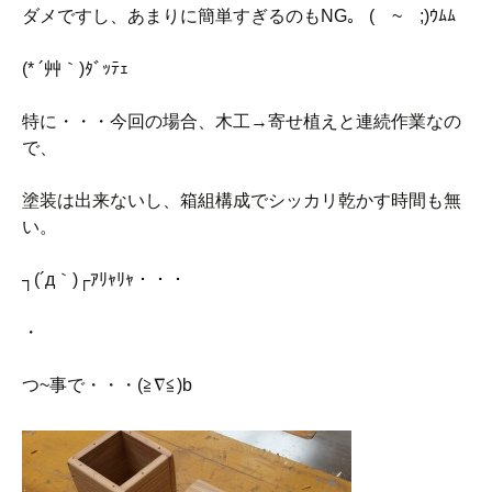
ダメですし、あまりに簡単すぎるのもNG。 (￣~￣;)ｳﾑﾑ
(* ´艸｀)ﾀﾞｯﾃｪ
特に・・・今回の場合、木工→寄せ植えと連続作業なの
で、
塗装は出来ないし、箱組構成でシッカリ乾かす時間も無
い。
┐(´д｀)┌ｱﾘｬﾘｬ・・・
・
つ~事で・・・(≧∇≦)b