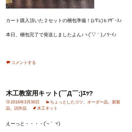
カート購入頂いた２セットの梱包準備！(≧∇≦)ｂｱｻﾞｰｽ♪
本日、梱包完了で発送しましたよん♪ヽ(´▽｀)ノﾜｰｲ♪
コメントする
木工教室用キット(￣Д￣;)ｴｯ?
2016年3月30日
ちょっとしたコツ
、
オーダー品
、
新製
品
、
試作品
木工キット
えーっと・・・・(´~｀ヾ)