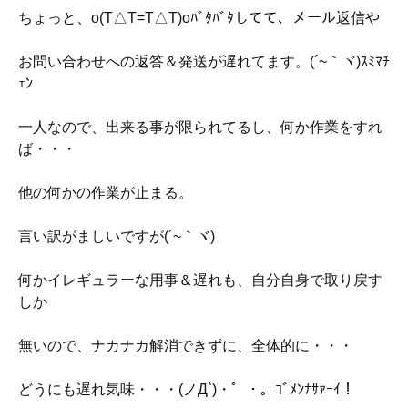
ちょっと、o(T△T=T△T)oﾊﾞﾀﾊﾞﾀしてて、メール返信や
お問い合わせへの返答＆発送が遅れてます。(´~｀ヾ)ｽﾐﾏﾁ
ｪﾝ
一人なので、出来る事が限られてるし、何か作業をすれ
ば・・・
他の何かの作業が止まる。
言い訳がましいですが(´~｀ヾ)
何かイレギュラーな用事＆遅れも、自分自身で取り戻す
しか
無いので、ナカナカ解消できずに、全体的に・・・
どうにも遅れ気味・・・(ノД`)・゜・。ｺﾞﾒﾝﾅｻｧｰｲ！