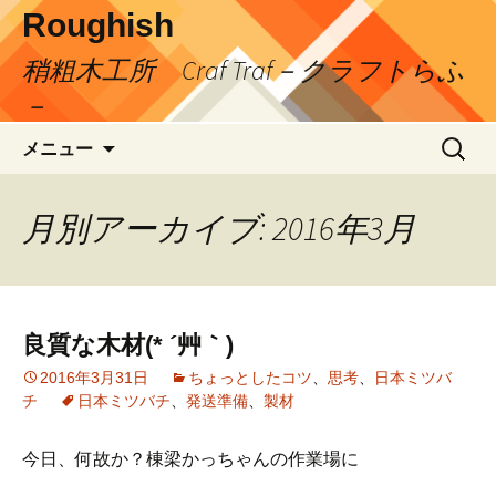
コ
Roughish
ン
稍粗木工所 Craf Traf－クラフトらふ
テ
ン
－
ツ
検
へ
メニュー
索:
ス
キ
月別アーカイブ: 2016年3月
ッ
プ
良質な木材(* ´艸｀)
2016年3月31日
ちょっとしたコツ
、
思考
、
日本ミツバ
チ
日本ミツバチ
、
発送準備
、
製材
今日、何故か？棟梁かっちゃんの作業場に