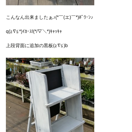
こんなん出来ましたぁ♪(*￣(エ)￣*)ﾎﾟﾜｰﾝ♪
q(≧∇≦*)ｲｶｰｽ!(*/∇＼*)ｷｬｯｷｬ
上段背面に追加の黒板(≧∇≦)b