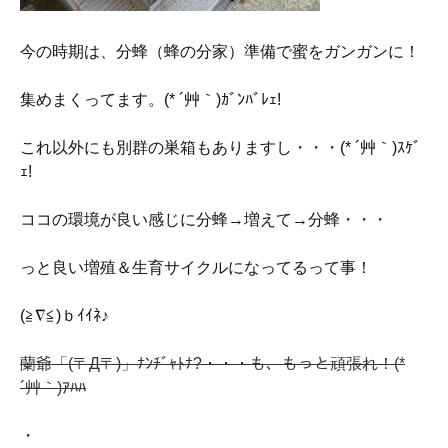
今の時期は、分蜂（蜂の分家）準備で蜜をガンガンに！
集めまくってます。(* ´艸｀)ｶﾞﾝﾊﾞﾚｪ!
これ以外にも別群の巣箱もありますし・・・(* ´艸｀)ｽｹﾞ
ｪ!
ココの環境が良い感じに分蜂→増えて→分蜂・・・
っと良い増殖＆生育サイクルになってるって事！
(≧∇≦)ｂｲｲﾈ♪
蘭爺「(〒Д〒)」ﾅﾝﾁﾞｬﾄﾅ?・・・も、もっと頑張れ！(*
´艸｀)ｱﾊﾊ
・