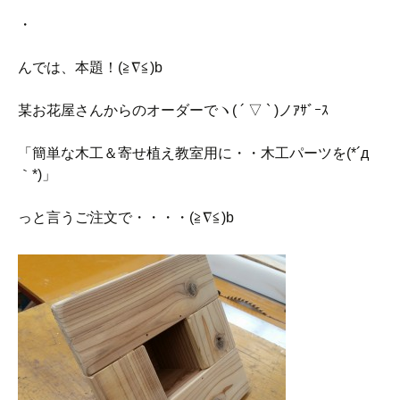
・
んでは、本題！(≧∇≦)b
某お花屋さんからのオーダーでヽ( ´ ▽ ` )ノｱｻﾞｰｽ
「簡単な木工＆寄せ植え教室用に・・木工パーツを(*´д
｀*)」
っと言うご注文で・・・・(≧∇≦)b