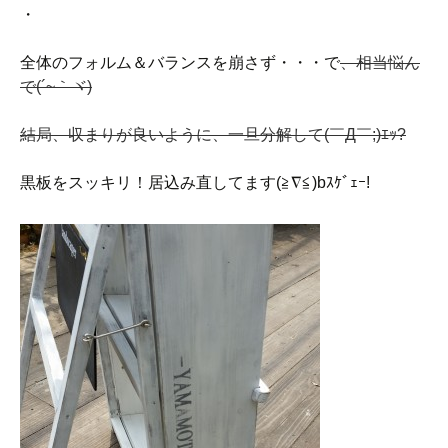
・
全体のフォルム＆バランスを崩さず・・・で
、相当悩ん
で(´~｀ヾ)
結局、収まりが良いように、一旦分解して(￣Д￣;)ｴｯ?
黒板をスッキリ！居込み直してます(≧∇≦)bｽｹﾞｪｰ!