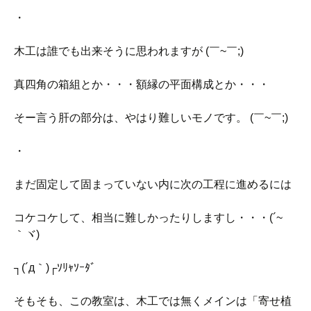
・
木工は誰でも出来そうに思われますが (￣~￣;)
真四角の箱組とか・・・額縁の平面構成とか・・・
そー言う肝の部分は、やはり難しいモノです。 (￣~￣;)
・
まだ固定して固まっていない内に次の工程に進めるには
コケコケして、相当に難しかったりしますし・・・(´~
｀ヾ)
┐(´д｀)┌ｿﾘｬｿｰﾀﾞ
そもそも、この教室は、木工では無くメインは「寄せ植