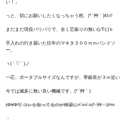
い！」
っと、切にお願いしたくなっちゃう程。(* ´艸｀)ﾎｽｨ!
まだまだ現役バリバリで、全く芯振りの無い(≧∇≦)ｂ
手入れの行き届いた往年のマキタ３００ｍｍバンドソ
ー。
ヽ( ´ ▽ ` )ノ
一応、ポータブルサイズなんですが、帯鋸長が３ｍ近い
今では滅多に無い良い機械です。(* ´艸｀)
(Φ∀Φ*)ﾟコレを狙ってるのが棟梁にﾊﾞﾚﾊﾞﾚ(* ´艸｀)ｱﾊﾊ
・