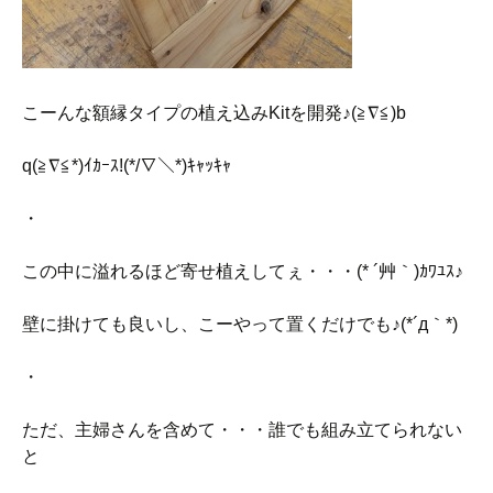
こーんな額縁タイプの植え込みKitを開発♪(≧∇≦)b
q(≧∇≦*)ｲｶｰｽ!(*/∇＼*)ｷｬｯｷｬ
・
この中に溢れるほど寄せ植えしてぇ・・・(* ´艸｀)ｶﾜﾕｽ♪
壁に掛けても良いし、こーやって置くだけでも♪(*´д｀*)
・
ただ、主婦さんを含めて・・・誰でも組み立てられない
と