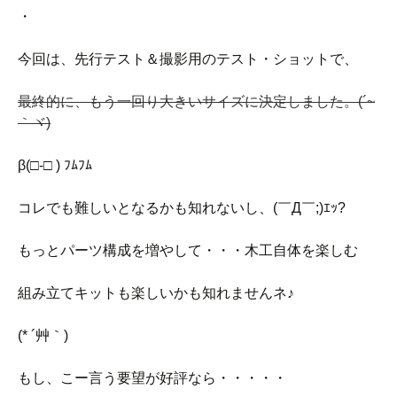
・
今回は、先行テスト＆撮影用のテスト・ショットで、
最終的に、もう一回り大きいサイズに決定しました。(´~
｀ヾ)
β(□-□ ) ﾌﾑﾌﾑ
コレでも難しいとなるかも知れないし、(￣Д￣;)ｴｯ?
もっとパーツ構成を増やして・・・木工自体を楽しむ
組み立てキットも楽しいかも知れませんネ♪
(* ´艸｀)
もし、こー言う要望が好評なら・・・・・