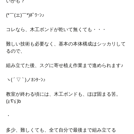
いかも？
(*￣(エ)￣*)ﾎﾟﾜｰﾝ♪
コレなら、木工ボンドが乾いて無くても・・・
難しい技術も必要なく、基本の本体構成はシッカリして
るので、
組み立てた後、スグに寄せ植え作業まで進められます♪
ヽ( ´ ▽ ` )ノｶﾝﾀｰﾝ♪
教室が終わる頃には、木工ボンドも、ほぼ固まる筈。
(≧∇≦)b
・
多少、難しくても、全て自分で最後まで組み立てる