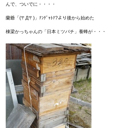
んで、ついでに・・・・
蘭爺「(〒Д〒)」ﾅﾝﾁﾞｬﾄﾅ?より後から始めた
棟梁かっちゃんの「日本ミツバチ」養蜂が・・・