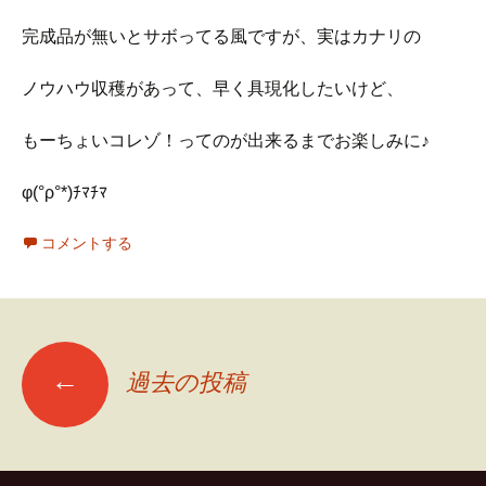
完成品が無いとサボってる風ですが、実はカナリの
ノウハウ収穫があって、早く具現化したいけど、
もーちょいコレゾ！ってのが出来るまでお楽しみに♪
φ(°ρ°*)ﾁﾏﾁﾏ
コメントする
投
←
過去の投稿
稿