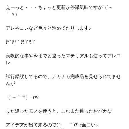
えーっと・・・ちょっと更新が停滞気味ですが（´～
｀ヾ）
アレやコレなど色々と進めてたりします♪
(* ´艸｀)ﾓｺﾞﾓｺﾞ
実験的な事や今までと違ったマテリアルも使ってアレコ
レ
試行錯誤してるので、ナカナカ完成品を見せられてませ
んが
（´～｀ヾ）ﾆｬﾊﾊ
また違ったモノを使うと、これまた違ったおバカな
アイデアが出て来るので( ´,_ゝ｀)ﾌﾟｯ面白い♪