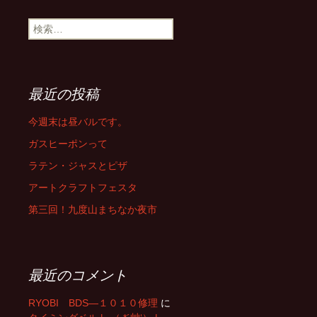
ナ
検
索:
ビ
ゲ
最近の投稿
今週末は昼バルです。
ー
ガスヒーポンって
ラテン・ジャスとピザ
シ
アートクラフトフェスタ
第三回！九度山まちなか夜市
ョ
ン
最近のコメント
RYOBI BDS―１０１０修理
に