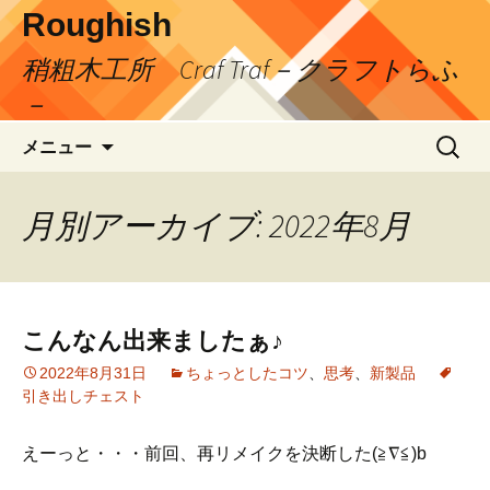
コ
Roughish
ン
稍粗木工所 Craf Traf－クラフトらふ
テ
ン
－
ツ
検
へ
メニュー
索:
ス
キ
月別アーカイブ: 2022年8月
ッ
プ
こんなん出来ましたぁ♪
2022年8月31日
ちょっとしたコツ
、
思考
、
新製品
引き出しチェスト
えーっと・・・前回、再リメイクを決断した(≧∇≦)b