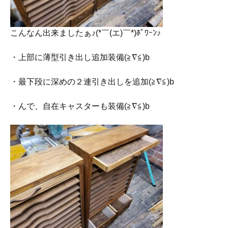
こんなん出来ましたぁ♪(*￣(エ)￣*)ﾎﾟﾜｰﾝ♪
・上部に薄型引き出し追加装備(≧∇≦)b
・最下段に深めの２連引き出しを追加(≧∇≦)b
・んで、自在キャスターも装備(≧∇≦)b