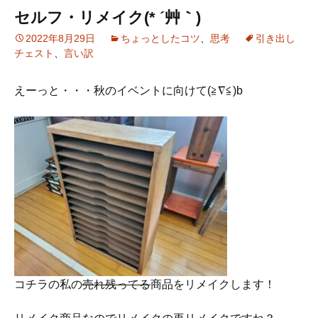
セルフ・リメイク(* ´艸｀)
2022年8月29日
ちょっとしたコツ
、
思考
引き出し
チェスト
、
言い訳
えーっと・・・秋のイベントに向けて(≧∇≦)b
コチラの私の
売れ残ってる
商品をリメイクします！