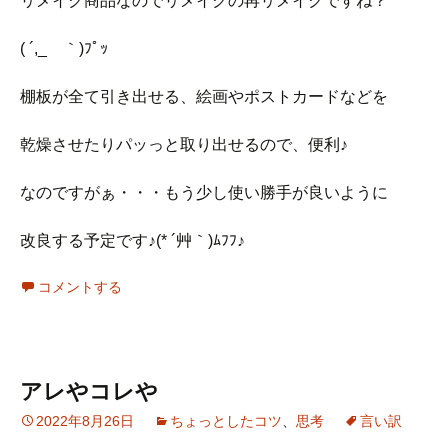
リメイク商品なのでリメイクの再リメイクですね？
( ´,_ゝ｀)ﾌﾟｯ
棚板が全て引き出せる、絵画やポストカードなどを
乾燥させたりパッっと取り出せるので、便利♪
なのですがぁ・・・もう少し使い勝手が良いように
改良する予定です♪(* ´艸｀)ﾑﾌﾌ♪
コメントする
アレやコレや
2022年8月26日
ちょっとしたコツ
、
思考
言い訳