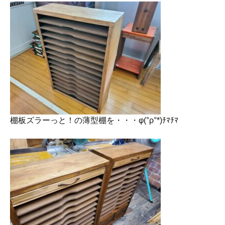
棚板ズラーっと！の薄型棚を・・・φ(°ρ°*)ﾁﾏﾁﾏ