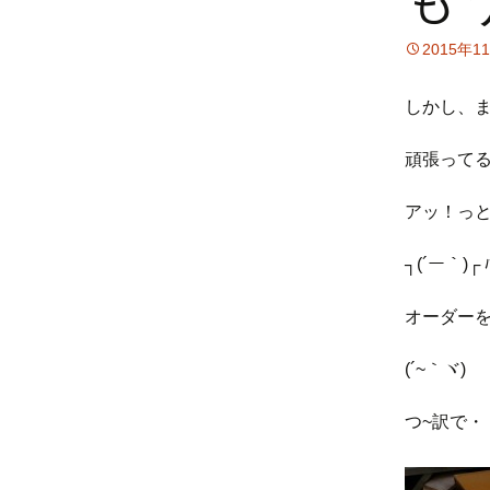
2015年1
しかし、
頑張ってる
アッ！っ
┐(´ー｀)┌ ﾊ
オーダー
(´~｀ヾ)
つ~訳で・・