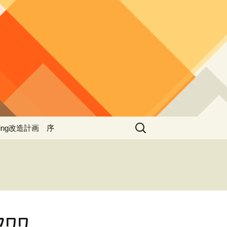
検
ing改造計画 序
索:
ing改造計画（第一期
事）
 ４
ing改造計画（第二期
事）
ing改造計画（第三期
ﾜﾜ
事）