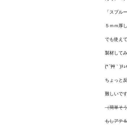
「スプルー
５ｍｍ厚
でも使え
製材して
(* ´艸｀)ﾁｭ
ちょっと
難しいです
（簡単そ
もしアテ