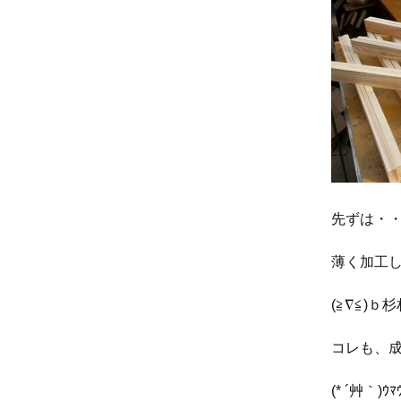
先ずは・
薄く加工
(≧∇≦)
コレも、
(* ´艸｀)ｳﾏ