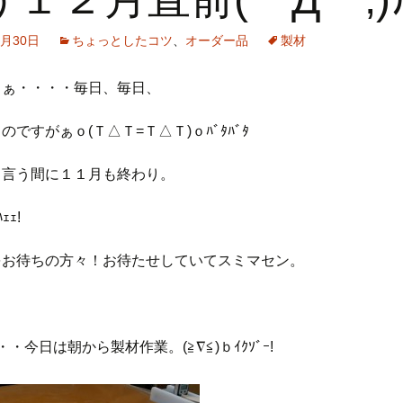
1月30日
ちょっとしたコツ
、
オーダー品
製材
まぁ・・・・毎日、毎日、
のですがぁｏ(Ｔ△Ｔ=Ｔ△Ｔ)ｏﾊﾞﾀﾊﾞﾀ
と言う間に１１月も終わり。
ｪｪ!
をお待ちの方々！お待たせしていてスミマセン。
・今日は朝から製材作業。(≧∇≦)ｂｲｸｿﾞｰ!