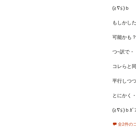
(≧∇≦)ｂ
もしかし
可能かも？で
つ~訳で・
コレらと
平行しつつ・
とにかく
(≧∇≦)ｂｶﾞﾝ
全2件の