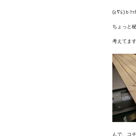
(≧∇≦)ｂｿｯｶ
ちょっと
考えてます。(
んで、コチ