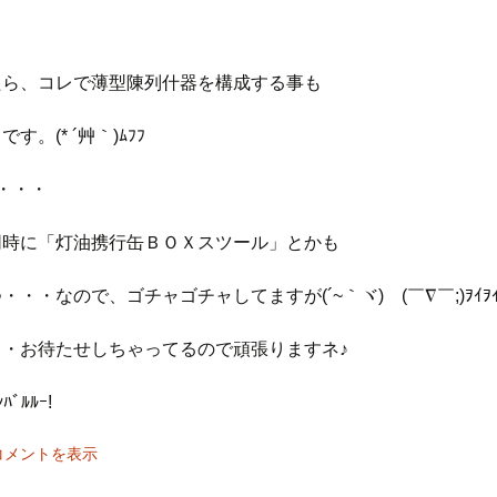
たら、コレで薄型陳列什器を構成する事も
す。(* ´艸｀)ﾑﾌﾌ
・・・
同時に「灯油携行缶ＢＯＸスツール」とかも
・・なので、ゴチャゴチャしてますが(´~｀ヾ)ゞ(￣∇￣;)ｦｲｦｲ
・・お待たせしちゃってるので頑張りますネ♪
ﾊﾞﾙﾙｰ!
コメントを表示