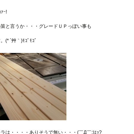
ｧｰ!
秘策と言うか・・・グレードＵＰっぽい事も
* ´艸｀)ﾓｺﾞﾓｺﾞ
ラは・・・・ありそうで無い・・・(￣Д￣;)ｴｯ?