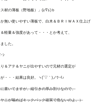
ス材の薄板（野地板）」(≧∇≦)ｂ
しか無い使いやすい薄板で、白木＆ＢＲＩＷＡＸ仕上げ
て＆軽量＆強度があって・・・とか考えて、
みました。
ｲｰﾝ
反り＆アテ＆ヤニが出やすいので元材の選定が
が・・・結果は良好。ヽ(´▽｀)ノﾜｰｲ♪
うに書いてますが、縦引きの厚み割りなので、
＆ヤニが噛めばキックバック確実で危ないのよ。）