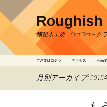
コ
ン
テ
Roughish
ン
ツ
へ
稍粗木工所 Craf Traf－
ス
キ
ッ
プ
ご注文はコチラ
アクセス
商品
お支払い方法
お車での来店ご案内
月別アーカイブ: 2015
送料について
もう