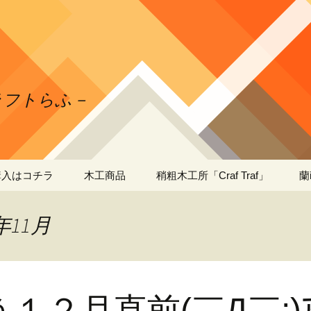
クラフトらふ－
購入はコチラ
木工商品
稍粗木工所「Craf Traf」
蘭
ガーデニング・木工
日本ミツバチの自家
蘭
製・蜜蝋ワックスの作
工
年11月
り方
出店者さま向け・木工
薄型 商品陳列棚
什器
段＆３段タイプ
蘭
工
出張工事
蘭
１２月直前(￣Д￣;)ｱ
工
送料・お支払い方法