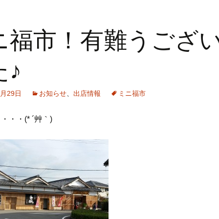
ニ福市！有難うござ
た♪
1月29日
お知らせ
、
出店情報
ミニ福市
・・(* ´艸｀)