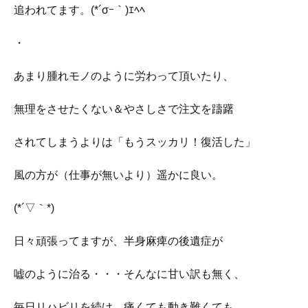
追われてます。(*´σｰ｀)ｴﾍﾍ
・
あまり腫れモノのように労わって頂いたり、
無理をさせたくない＆やさしさで注文を躊躇
されてしまうよりは「もうスッカリ！復活した」
風の方が（仕事が無いより）遥かに良い。
(*´▽｀*)
日々頑張ってますが、半身麻痺の後遺症が
嘘のように治る・・・そんなに甘い訳も無く、
毎日リハビリを続け、痛くても動き難くても