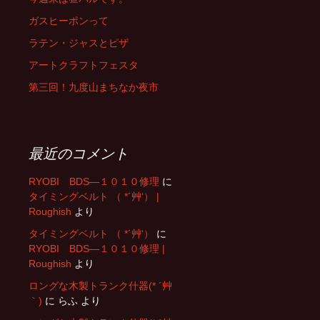
ー
ガスヒーポンって
ラテン・ジャスとピザ
シ
アートクラフトフェスタ
第三回！九度山まちなか夜市
ョ
ン
最近のコメント
RYOBI BDS―１０１０修理
に
タイミングベルト （ *´艸‘） |
Roughish
より
タイミングベルト （ *´艸‘）
に
RYOBI BDS―１０１０修理 |
Roughish
より
ロングな木製トランク什器(* ´艸
｀)
に
らふ
より