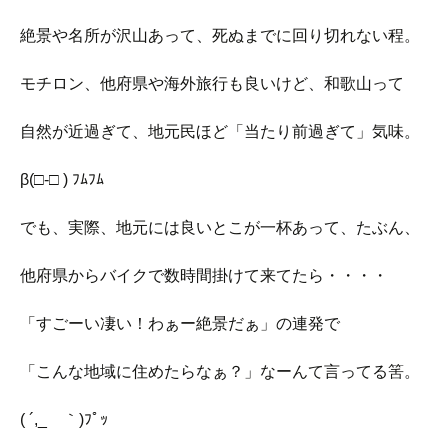
絶景や名所が沢山あって、死ぬまでに回り切れない程。
モチロン、他府県や海外旅行も良いけど、和歌山って
自然が近過ぎて、地元民ほど「当たり前過ぎて」気味。
β(□-□ ) ﾌﾑﾌﾑ
でも、実際、地元には良いとこが一杯あって、たぶん、
他府県からバイクで数時間掛けて来てたら・・・・
「すごーい凄い！わぁー絶景だぁ」の連発で
「こんな地域に住めたらなぁ？」なーんて言ってる筈。
( ´,_ゝ｀)ﾌﾟｯ