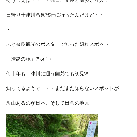
そう言えば・・・・先日、蘭爺と蘭婆と４人で
日帰り十津川温泉旅行に行ったんだけど・・
・
ふと奈良観光のポスターで知った隠れスポット
「清納の滝」(*´ω｀)
何十年も十津川に通う蘭爺でも初見w
知ってるようで・・・まだまだ知らないスポットが
沢山あるのが日本。そして田舎の地元。