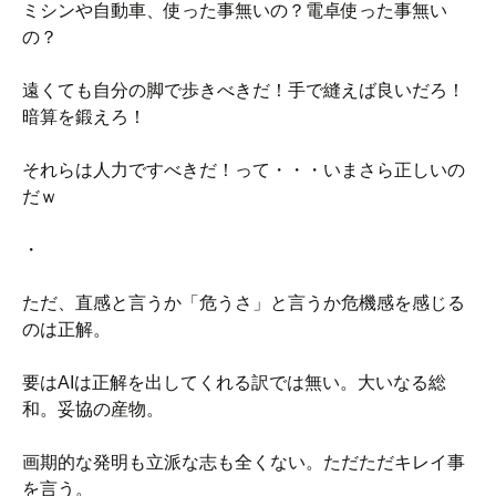
ミシンや自動車、使った事無いの？電卓使った事無い
の？
遠くても自分の脚で歩きべきだ！手で縫えば良いだろ！
暗算を鍛えろ！
それらは人力ですべきだ！って・・・いまさら正しいの
だｗ
・
ただ、直感と言うか「危うさ」と言うか危機感を感じる
のは正解。
要はAIは正解を出してくれる訳では無い。大いなる総
和。妥協の産物。
画期的な発明も立派な志も全くない。ただただキレイ事
を言う。