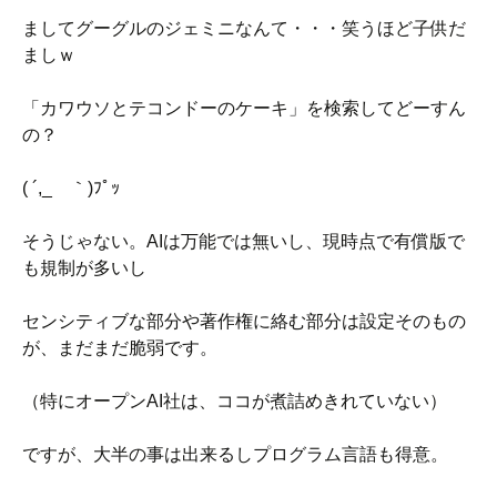
ましてグーグルのジェミニなんて・・・笑うほど子供だ
ましｗ
「カワウソとテコンドーのケーキ」を検索してどーすん
の？
( ´,_ゝ｀)ﾌﾟｯ
そうじゃない。AIは万能では無いし、現時点で有償版で
も規制が多いし
センシティブな部分や著作権に絡む部分は設定そのもの
が、まだまだ脆弱です。
（特にオープンAI社は、ココが煮詰めきれていない）
ですが、大半の事は出来るしプログラム言語も得意。