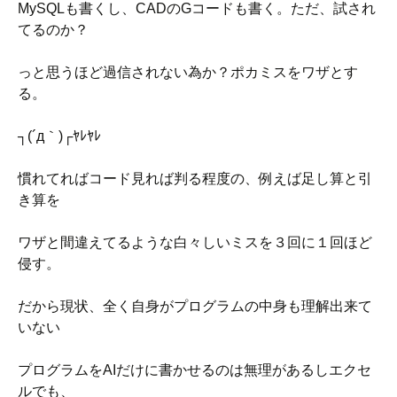
MySQLも書くし、CADのGコードも書く。ただ、試され
てるのか？
っと思うほど過信されない為か？ポカミスをワザとす
る。
┐(´д｀)┌ﾔﾚﾔﾚ
慣れてればコード見れば判る程度の、例えば足し算と引
き算を
ワザと間違えてるような白々しいミスを３回に１回ほど
侵す。
だから現状、全く自身がプログラムの中身も理解出来て
いない
プログラムをAIだけに書かせるのは無理があるしエクセ
ルでも、