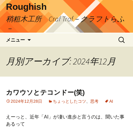
コ
Roughish
ン
稍粗木工所 Craf Traf－クラフトらふ
テ
ン
－
ツ
検
へ
メニュー
索:
ス
キ
月別アーカイブ: 2024年12月
ッ
プ
カワウソとテコンドー(笑)
2024年12月28日
ちょっとしたコツ
、
思考
AI
えーっと、近年「AI」が凄い進歩と言うのは、聞いた事
あるって