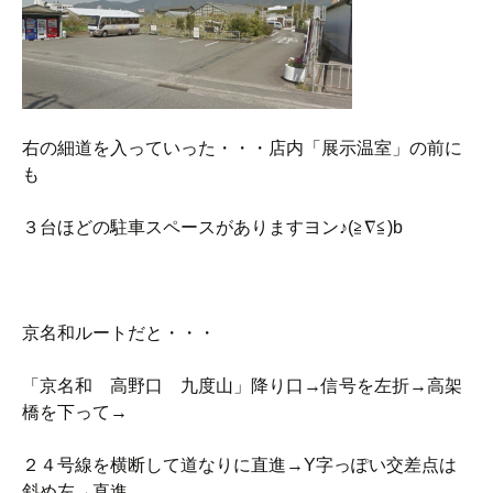
右の細道を入っていった・・・店内「展示温室」の前に
も
３台ほどの駐車スペースがありますヨン♪(≧∇≦)b
京名和ルートだと・・・
「京名和 高野口 九度山」降り口→信号を左折→高架
橋を下って→
２４号線を横断して道なりに直進→Y字っぽい交差点は
斜め左→直進