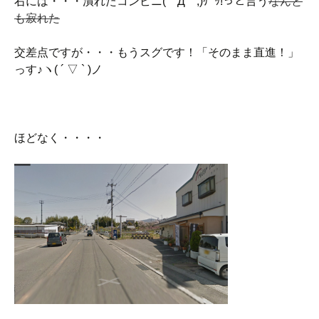
右には・・・潰れたコンビニ(￣Д￣;)ｹﾞｯ!っと言う
なんと
も寂れた
交差点ですが・・・もうスグです！「そのまま直進！」
っす♪ヽ( ´ ▽ ` )ノ
ほどなく・・・・