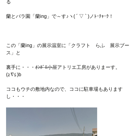
る
蘭とバラ園「蘭ing」で～す♪ヽ( ´ ▽ ` )ノﾄｰﾁｬｰｸ！
この「蘭ing」の展示温室に「クラフト らふ 展示ブー
ス」と
裏手に・・・
ｵﾝﾎﾞﾛ小屋
アトリエ工房がありまーす。
(≧∇≦)b
ココもウチの敷地内なので、ココに駐車場もあります
し・・・