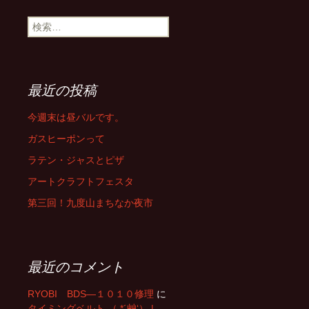
検
索:
最近の投稿
今週末は昼バルです。
ガスヒーポンって
ラテン・ジャスとピザ
アートクラフトフェスタ
第三回！九度山まちなか夜市
最近のコメント
RYOBI BDS―１０１０修理
に
タイミングベルト （ *´艸‘） |