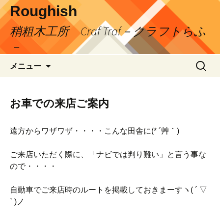
コ
Roughish
ン
稍粗木工所 Craf Traf－クラフトらふ
テ
ン
－
ツ
検
へ
メニュー
索:
ス
キ
ッ
お車での来店ご案内
プ
遠方からワザワザ・・・・こんな田舎に(* ´艸｀)
ご来店いただく際に、「ナビでは判り難い」と言う事な
ので・・・・
自動車でご来店時のルートを掲載しておきまーすヽ( ´ ▽
` )ノ