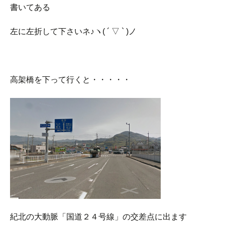
書いてある
左に左折して下さいネ♪ヽ( ´ ▽ ` )ノ
高架橋を下って行くと・・・・・
紀北の大動脈「国道２４号線」の交差点に出ます