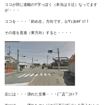
ココが同じ道幅のY字っぽく（本当は５辻）なってます
が・・・
ココを・・・「斜め左」方向です。(≧∇≦)bｵﾎﾞｴﾃ！
その道を直進（東方向）すると・・・・
左には・・・潰れた交番・・・(￣Д￣;)ｴｯ？