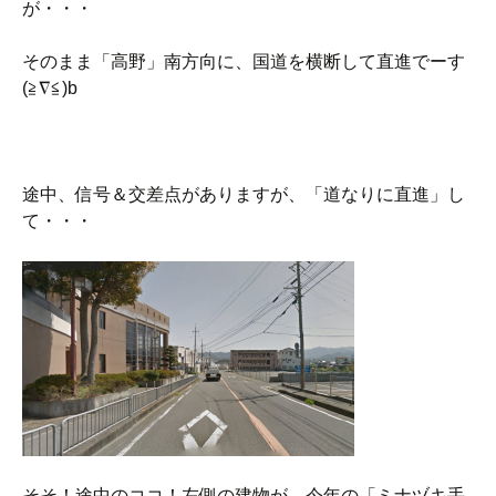
が・・・
そのまま「高野」南方向に、国道を横断して直進でーす
(≧∇≦)b
途中、信号＆交差点がありますが、「道なりに直進」し
て・・・
そそ！途中のココ！左側の建物が、今年の「ミナヅキ手