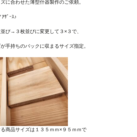
イズに合わせた薄型什器製作のご依頼。
ノｱｻﾞｰｽ♪
枚並び→３枚並びに変更して３×３で、
ズが手持ちのバックに収まるサイズ指定。
する商品サイズは１３５ｍｍ×９５ｍｍで