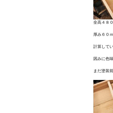
全高４８
厚み６０
計算して
因みに色
まだ塗装