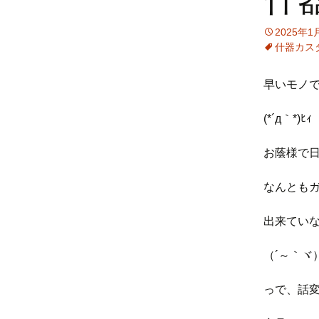
2025年1
什器カス
早いモノ
(*´д｀*)ﾋｨ
お蔭様で
なんとも
出来てい
（´～｀ヾ）
っで、話