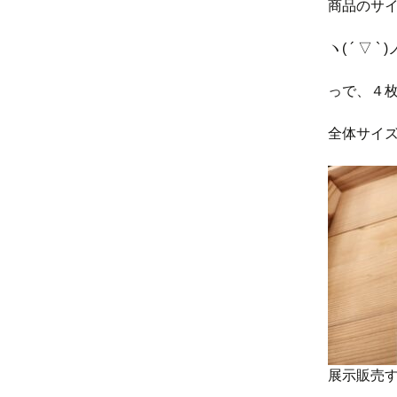
商品のサ
ヽ( ´ ▽ ` )
っで、４
全体サイ
展示販売