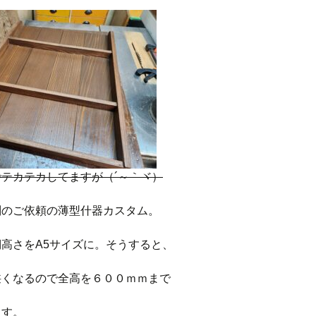
テカテカしてますが（´～｀ヾ）
別のご依頼の薄型什器カスタム。
高さをA5サイズに。そうすると、
狭くなるので全高を６００ｍｍまで
ます。