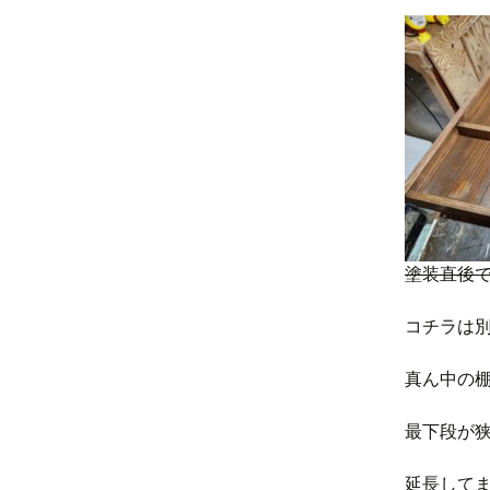
塗装直後で
コチラは
真ん中の棚
最下段が
延長して