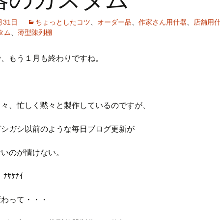
月31日
ちょっとしたコツ
、
オーダー品
、
作家さん用什器
、
店舗用
タム
、
薄型陳列棚
で、もう１月も終わりですね。
日々、忙しく黙々と製作しているのですが、
ガシガシ以前のような毎日ブログ更新が
ないのが情けない。
ﾅｻｹﾅｲ
変わって・・・