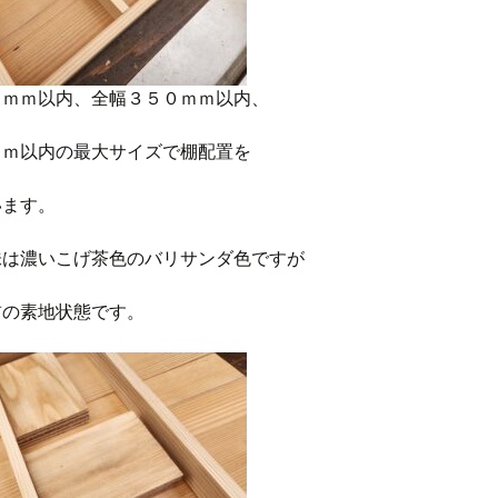
０ｍｍ以内、全幅３５０ｍｍ以内、
ｍｍ以内の最大サイズで棚配置を
います。
味は濃いこげ茶色のバリサンダ色ですが
前の素地状態です。