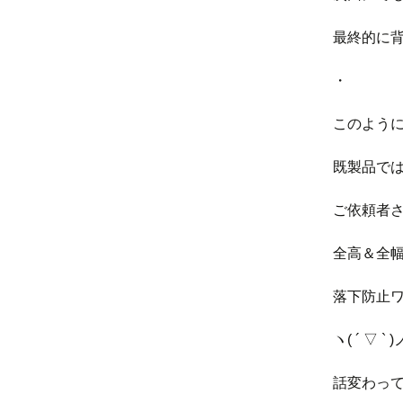
最終的に
・
このよう
既製品で
ご依頼者
全高＆全
落下防止
ヽ( ´ ▽ ` )
話変わっ