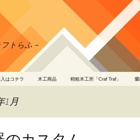
クラフトらふ－
購入はコチラ
木工商品
稍粗木工所「Craf Traf」
蘭
ガーデニング・木工
日本ミツバチの自家
蘭
製・蜜蝋ワックスの作
工
年1月
り方
出店者さま向け・木工
薄型 商品陳列棚
什器
段＆３段タイプ
蘭
工
出張工事
蘭
器のカスタム
工
送料・お支払い方法