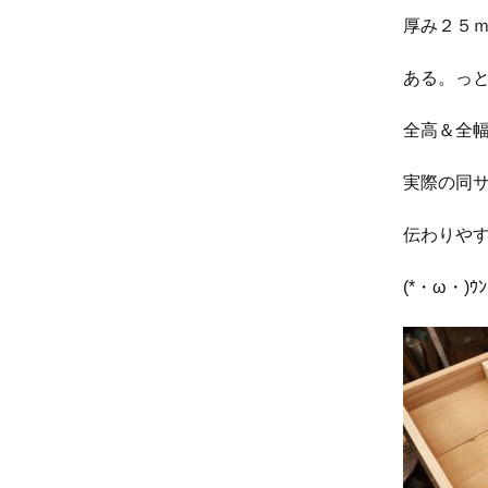
厚み２５
ある。っ
全高＆全
実際の同
伝わりやす
(*・ω・)ｳﾝ