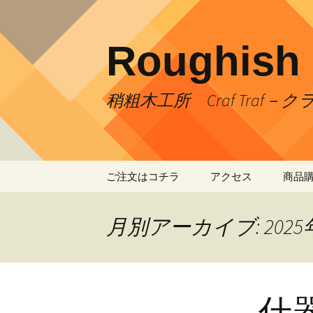
コ
ン
テ
Roughish
ン
ツ
へ
稍粗木工所 Craf Traf－
ス
キ
ッ
プ
ご注文はコチラ
アクセス
商品
お支払い方法
お車での来店ご案内
月別アーカイブ: 2025
送料について
什