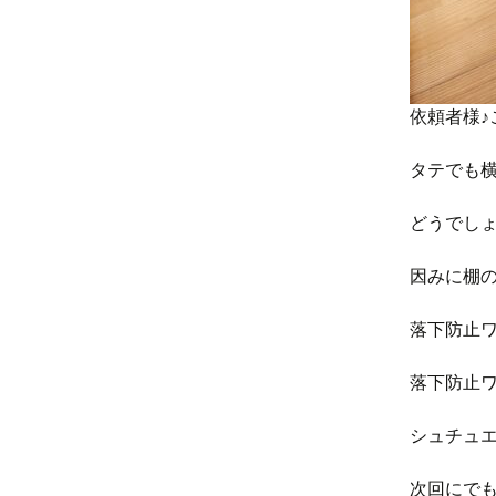
依頼者様♪
タテでも横
どうでし
因みに棚
落下防止
落下防止
シュチュ
次回にで