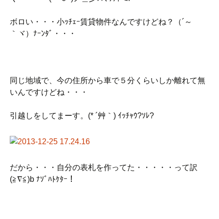
ボロい・・・小ｯﾁｪｰ賃貸物件なんですけどね？（´～
｀ヾ）ﾅｰﾝﾀﾞ・・・
同じ地域で、今の住所から車で５分くらいしか離れて無
いんですけどね・・・
引越しをしてまーす。(* ´艸｀) ｲｯﾁｬｳ?ｿﾚ?
だから・・・自分の表札を作ってた・・・・・って訳
(≧∇≦)b ﾅｿﾞﾊﾄｹﾀｰ！