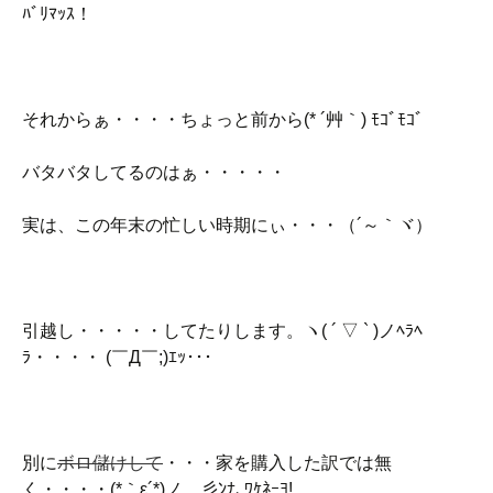
ﾊﾞﾘﾏｯｽ！
それからぁ・・・・ちょっと前から(* ´艸｀) ﾓｺﾞﾓｺﾞ
バタバタしてるのはぁ・・・・・
実は、この年末の忙しい時期にぃ・・・（´～｀ヾ）
引越し・・・・・してたりします。ヽ( ´ ▽ ` )ノﾍﾗﾍ
ﾗ・・・・ (￣Д￣;)ｴｯ･･･
別に
ボロ儲けして
・・・家を購入した訳では無
く・・・・(*｀ε´*)ノ＿彡ﾝﾅ､ﾜｹﾈｰﾖ!