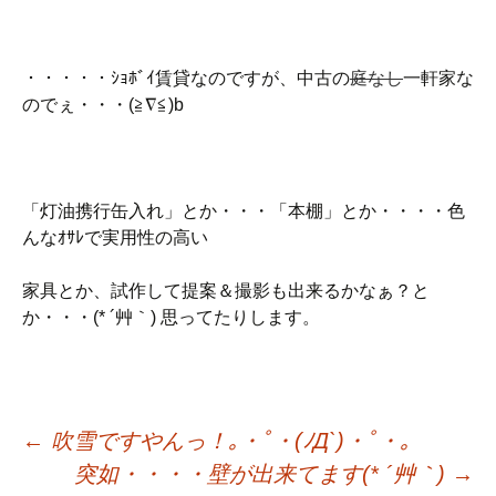
・・・・・ｼｮﾎﾞｲ賃貸なのですが、中古の
庭なし
一軒家な
のでぇ・・・(≧∇≦)b
「灯油携行缶入れ」とか・・・「本棚」とか・・・・色
んなｵｻﾚで実用性の高い
家具とか、試作して提案＆撮影も出来るかなぁ？と
か・・・(* ´艸｀) 思ってたりします。
投
←
吹雪ですやんっ！｡・ﾟ・(ﾉД`)・ﾟ・｡
突如・・・・壁が出来てます(* ´艸｀)
→