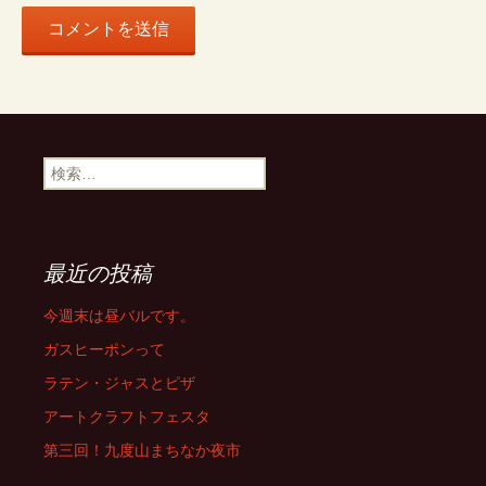
ン
検
索:
最近の投稿
今週末は昼バルです。
ガスヒーポンって
ラテン・ジャスとピザ
アートクラフトフェスタ
第三回！九度山まちなか夜市