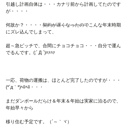
引越し計画自体は・・・カナリ前から計画してたのです
が・・・・
何故か？・・・・
契約が遅くなったので
こんな年末時期
にズレ込んでしまって、
超～急ピッチで、合間にチョコチョコ・・・自分で運ん
でるんです。(;´ Д `)ﾊｧﾊｧ
一応、荷物の運搬は、ほとんど完了したのですが・・・
(*´д｀*)ﾍﾛﾍﾛ・・・
まだダンボールだらけ＆年末＆年始は実家に泊るので、
年始早々から
移り住む予定です。（´～｀ヾ）