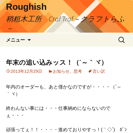
コ
Roughish
ン
稍粗木工所 Craf Traf－クラフトらふ
テ
ン
－
ツ
検
へ
メニュー
索:
ス
キ
ッ
年末の追い込みッス！（´～｀ヾ）
プ
2013年12月29日
お知らせ
、
思考
言い訳
年内のオーダーも、あと僅かなのですが・・・・（´～
｀ヾ）
終わんない事には・・・仕事納めにならないので
ぇ・・・
頑張ってぇ！！・・・・進めておりやすっ！(｀◇´)ゞｶﾞﾝ