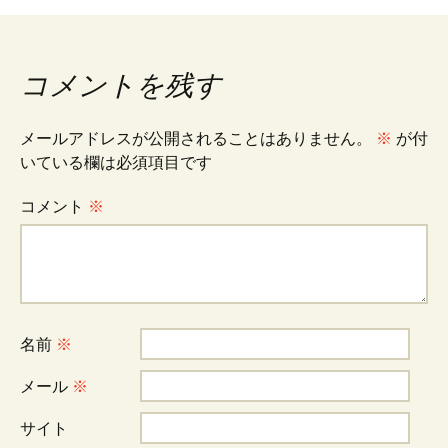
稿
ナ
コメントを残す
ビ
メールアドレスが公開されることはありません。
※
が付
いている欄は必須項目です
ゲ
コメント
※
ー
シ
名前
※
ョ
メール
※
サイト