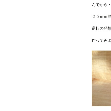
んでから
２５ｍｍ
逆転の発
作ってみよう