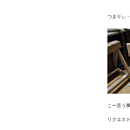
つまりぃ・・
こー言う事ッス♪
リクエス