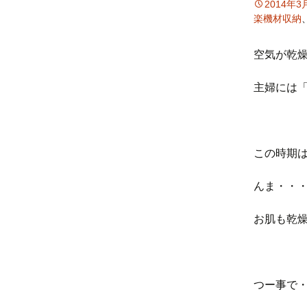
2014年3
楽機材収納
空気が乾
主婦には「
この時期は
んま・・・
お肌も乾
つー事で