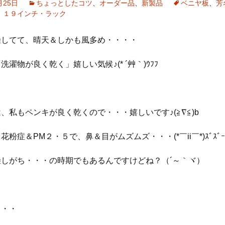
月25日
ちょっとしたコツ
、
オーダー品
、
新製品
ベニヤ板
、
芳
、
１９インチ・ラック
燥してて、晴天＆しかも風多め・・・・
洗濯物が良く乾く」嬉しい気候♪(* ´艸｀)ｳﾌﾌ
、私もペンキが良く乾くので・・・嬉しいです♪(≧∇≦)b
花粉症＆PM２・５で、鼻＆目がムズムズ・・・(*￣ii￣*)ｽﾞｽﾞ
燥しがち・・・の時期でもあるんですけどね？（´～｀ヾ）
・・・