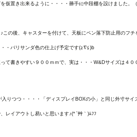
どを仮置き出来るように・・・・
勝手に
中段棚を設けました。（
ま♪この後、キャスターを付けて、天板にペン落下防止用のフチ
・・バリサンダ色の仕上げ予定です(≧∇≦)b
立って書きやすい９００ｍｍで、実は・・・W&Dサイズは４０
が入りつつ・・・・「ディスプレイBOXの小」と同じ外寸サイ
、レイアウトし易いと思います♪(* ´艸｀)ﾑﾌﾌ