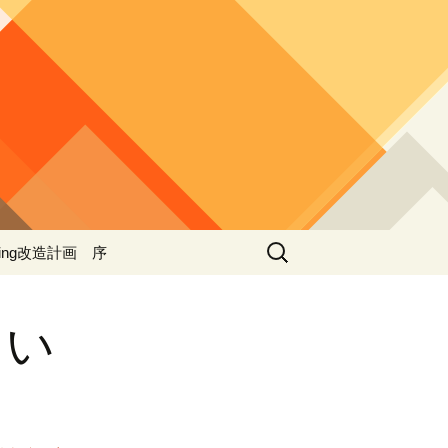
検
ing改造計画 序
索:
ing改造計画（第一期
事）
しい
 ４
ing改造計画（第二期
事）
ing改造計画（第三期
事）