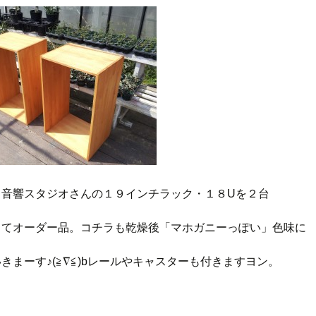
、音響スタジオさんの１９インチラック・１８Uを２台
ってオーダー品。コチラも乾燥後「マホガニーっぽい」色味に
きまーす♪(≧∇≦)bレールやキャスターも付きますヨン。