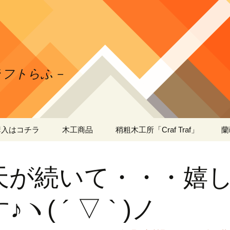
クラフトらふ－
購入はコチラ
木工商品
稍粗木工所「Craf Traf」
蘭
ガーデニング・木工
日本ミツバチの自家
蘭
製・蜜蝋ワックスの作
工
天が続いて・・・嬉
り方
出店者さま向け・木工
薄型 商品陳列棚
什器
段＆３段タイプ
蘭
工
♪ヽ( ´ ▽ ` )ノ
出張工事
蘭
工
送料・お支払い方法