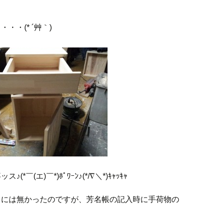
・・(* ´艸｀)
(*￣(エ)￣*)ﾎﾟﾜｰﾝ♪(*/∇＼*)ｷｬｯｷｬ
トには無かったのですが、芳名帳の記入時に手荷物の