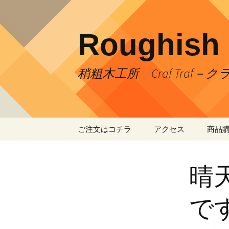
コ
ン
テ
Roughish
ン
ツ
へ
稍粗木工所 Craf Traf－
ス
キ
ッ
プ
ご注文はコチラ
アクセス
商品
お支払い方法
お車での来店ご案内
晴
送料について
です