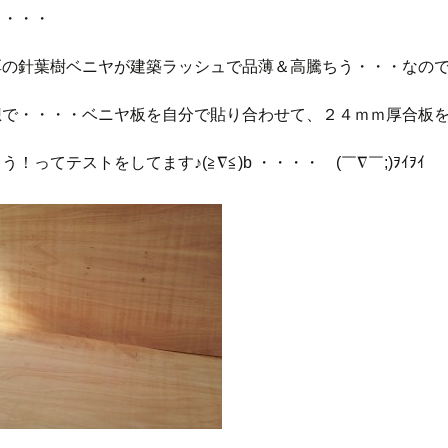
・・・・
厚の針葉樹ベニヤが建築ラッシュで品薄＆高騰ちう・・・なの
想で・・・・ベニヤ板を自分で貼り合わせて、２４ｍｍ厚合板
！ってテストをしてます♪(≧∇≦)b ・・・・ゞ(￣∇￣;)ｦｲｦｲ