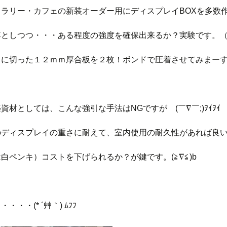
ャラリー・カフェの新装オーダー用にディスプレイBOXを多数
落としつつ・・・ある程度の強度を確保出来るか？実験です。（
さに切った１２ｍｍ厚合板を２枚！ボンドで圧着させてみまー
資材としては、こんな強引な手法はNGですがゞ(￣∇￣;)ｦｲｦｲ
のディスプレイの重さに耐えて、室内使用の耐久性があれば良
白ペンキ）コストを下げられるか？が鍵です。(≧∇≦)b
・・・(* ´艸｀) ﾑﾌﾌ