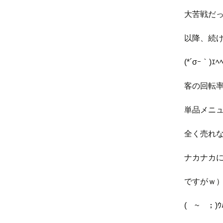
大苦戦だ
以降、続
(*´σｰ｀)ｴﾍ
客の回転
単品メニ
全く売れ
ナカナカ
ですがｗ
(￣~￣；)ｳ