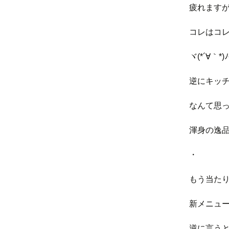
疲れます
コレはコ
ヾ(*´∀｀*)ﾉ
逆にキッ
なんて思
渾身の逸
・
もう当た
新メニュ
逆に言う