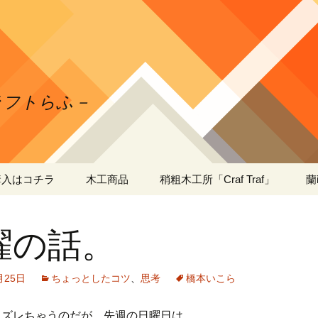
クラフトらふ－
購入はコチラ
木工商品
稍粗木工所「Craf Traf」
蘭
ガーデニング・木工
日本ミツバチの自家
蘭
製・蜜蝋ワックスの作
工
曜の話。
り方
出店者さま向け・木工
薄型 商品陳列棚
什器
段＆３段タイプ
蘭
工
月25日
ちょっとしたコツ
、
思考
橋本いこら
出張工事
蘭
工
とズレちゃうのだが、先週の日曜日は
送料・お支払い方法