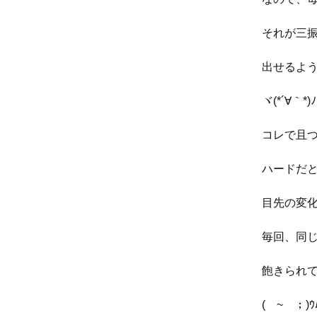
それが三
出せるよ
ヾ(*´∀｀*)ﾉ
コレで且
ハードだ
目先の変
毎回、同
飽きられ
(￣~￣；)ｳ