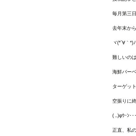
毎月第三
去年末か
ヾ(*´∀｀*)ﾉ
難しいの
海鮮バー
ターゲッ
空振りに
( ..)φｳｰﾝ･･
正直、私