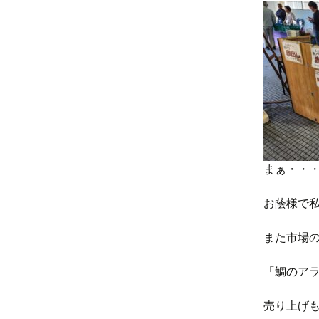
まぁ・・
お蔭様で
また市場
「鯛のア
売り上げ