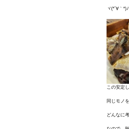
ヾ(*´∀｀*)ﾉ
この安定
同じモノ
どんなに
なので、