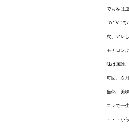
でも私は
ヾ(*´∀｀*)ﾉ
次、アレ
モチロン
味は無論
毎回、次
当然、美
コレで一
・・・から