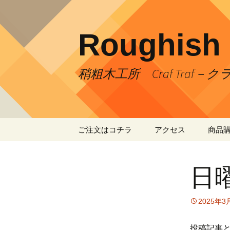
コ
ン
テ
Roughish
ン
ツ
へ
稍粗木工所 Craf Traf－
ス
キ
ッ
プ
ご注文はコチラ
アクセス
商品
お支払い方法
お車での来店ご案内
日
送料について
2025年3
投稿記事